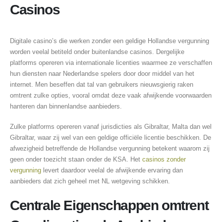
Casinos
Digitale casino’s die werken zonder een geldige Hollandse vergunning
worden veelal betiteld onder buitenlandse casinos. Dergelijke
platforms opereren via internationale licenties waarmee ze verschaffen
hun diensten naar Nederlandse spelers door door middel van het
internet. Men beseffen dat tal van gebruikers nieuwsgierig raken
omtrent zulke opties, vooral omdat deze vaak afwijkende voorwaarden
hanteren dan binnenlandse aanbieders.
Zulke platforms opereren vanaf jurisdicties als Gibraltar, Malta dan wel
Gibraltar, waar zij wel van een geldige officiële licentie beschikken. De
afwezigheid betreffende de Hollandse vergunning betekent waarom zij
geen onder toezicht staan onder de KSA. Het
casinos zonder
vergunning
levert daardoor veelal de afwijkende ervaring dan
aanbieders dat zich geheel met NL wetgeving schikken.
Centrale Eigenschappen omtrent