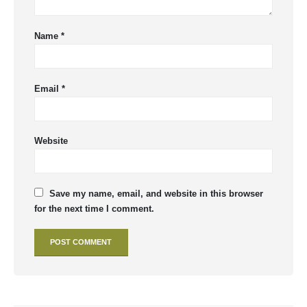
Name
*
Email
*
Website
Save my name, email, and website in this browser
for the next time I comment.