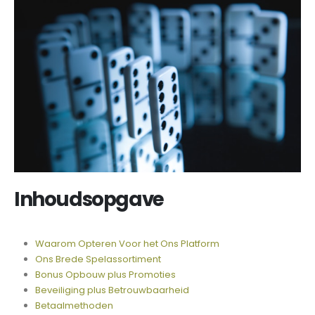
Inhoudsopgave
Waarom Opteren Voor het Ons Platform
Ons Brede Spelassortiment
Bonus Opbouw plus Promoties
Beveiliging plus Betrouwbaarheid
Betaalmethoden