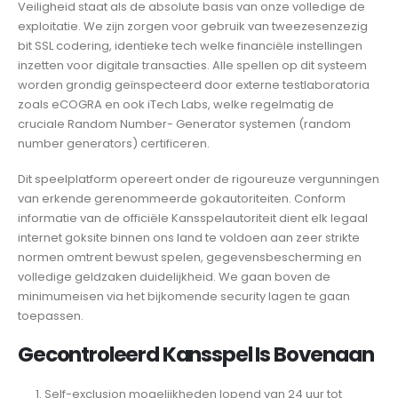
Veiligheid staat als de absolute basis van onze volledige de
exploitatie. We zijn zorgen voor gebruik van tweezesenzezig
bit SSL codering, identieke tech welke financiële instellingen
inzetten voor digitale transacties. Alle spellen op dit systeem
worden grondig geïnspecteerd door externe testlaboratoria
zoals eCOGRA en ook iTech Labs, welke regelmatig de
cruciale Random Number- Generator systemen (random
number generators) certificeren.
Dit speelplatform opereert onder de rigoureuze vergunningen
van erkende gerenommeerde gokautoriteiten. Conform
informatie van de officiële Kansspelautoriteit dient elk legaal
internet goksite binnen ons land te voldoen aan zeer strikte
normen omtrent bewust spelen, gegevensbescherming en
volledige geldzaken duidelijkheid. We gaan boven de
minimumeisen via het bijkomende security lagen te gaan
toepassen.
Gecontroleerd Kansspel Is Bovenaan
Self-exclusion mogelijkheden lopend van 24 uur tot