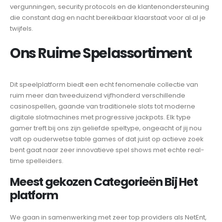
vergunningen, security protocols en de klantenondersteuning
die constant dag en nacht bereikbaar klaarstaat voor al al je
twijfels.
Ons Ruime Spelassortiment
Dit speelplatform biedt een echt fenomenale collectie van
ruim meer dan tweeduizend vijfhonderd verschillende
casinospellen, gaande van traditionele slots tot moderne
digitale slotmachines met progressive jackpots. Elk type
gamer treft bij ons zijn geliefde speltype, ongeacht of jij nou
valt op ouderwetse table games of dat juist op actieve zoek
bent gaat naar zeer innovatieve spel shows met echte real-
time spelleiders.
Meest gekozen Categorieën Bij Het
platform
We gaan in samenwerking met zeer top providers als NetEnt,