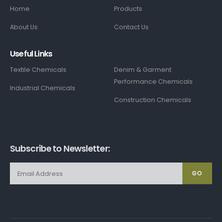
Home
Products
About Us
Contact Us
Useful Links
Textile Chemicals
Denim & Garment
Performance Chemicals
Industrial Chemicals
Construction Chemicals
Subscribe to Newsletter:
GO