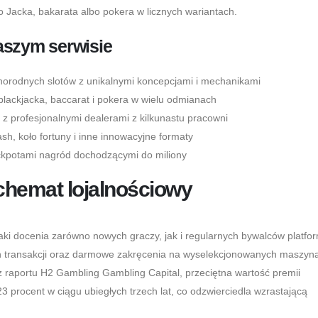
 Jacka, bakarata albo pokera w licznych wariantach.
aszym serwisie
orodnych slotów z unikalnymi koncepcjami i mechanikami
 blackjacka, baccarat i pokera w wielu odmianach
z profesjonalnymi dealerami z kilkunastu pracowni
sh, koło fortuny i inne innowacyjne formaty
ackpotami nagród dochodzącymi do miliony
hemat lojalnościowy
i docenia zarówno nowych graczy, jak i regularnych bywalców platfor
h transakcji oraz darmowe zakręcenia na wyselekcjonowanych maszyn
 raportu H2 Gambling Gambling Capital, przeciętna wartość premii
3 procent w ciągu ubiegłych trzech lat, co odzwierciedla wzrastającą