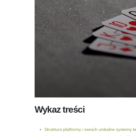
Wykaz treści
Struktura platformy i swoich unikalne systemy 