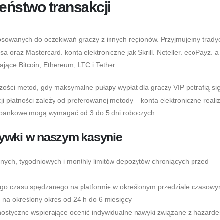
zeństwo transakcji
osowanych do oczekiwań graczy z innych regionów. Przyjmujemy trady
a oraz Mastercard, konta elektroniczne jak Skrill, Neteller, ecoPayz, a
ące Bitcoin, Ethereum, LTC i Tether.
zości metod, gdy maksymalne pułapy wypłat dla graczy VIP potrafią si
cji płatności zależy od preferowanej metody – konta elektroniczne real
nk-bankowe mogą wymagać od 3 do 5 dni roboczych.
rywki w naszym kasynie
nych, tygodniowych i monthly limitów depozytów chroniących przed
ego czasu spędzanego na platformie w określonym przedziale czasow
 na określony okres od 24 h do 6 miesięcy
nostyczne wspierające ocenić indywidualne nawyki związane z hazard