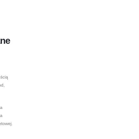
zne
ścią
nd,
na
ia
etowej.