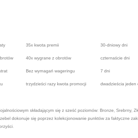
aty
35x kwota premii
30-dniowy dni
brotów
40x wygrane z obrotów
czternaście dni
trat
Bez wymagań wageringu
7 dni
tu
trzydzieści razy kwota promocji
dwadzieścia jeden 
lojalnościowym składającym się z sześć poziomów: Bronze, Srebrny, Zł
zebel dokonuje się poprzez kolekcjonowanie punktów za faktyczne zak
orzyści.