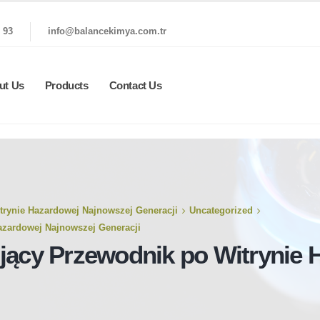
 93
info@balancekimya.com.tr
ut Us
Products
Contact Us
rynie Hazardowej Najnowszej Generacji
Uncategorized
zardowej Najnowszej Generacji
ący Przewodnik po Witrynie 