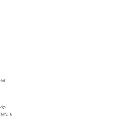
dni
oty,
łady, a