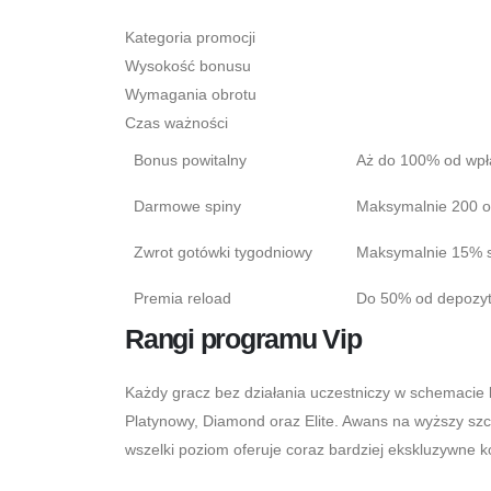
Kategoria promocji
Wysokość bonusu
Wymagania obrotu
Czas ważności
Bonus powitalny
Aż do 100% od wpł
Darmowe spiny
Maksymalnie 200 o
Zwrot gotówki tygodniowy
Maksymalnie 15% s
Premia reload
Do 50% od depozy
Rangi programu Vip
Każdy gracz bez działania uczestniczy w schemacie 
Platynowy, Diamond oraz Elite. Awans na wyższy szc
wszelki poziom oferuje coraz bardziej ekskluzywne k