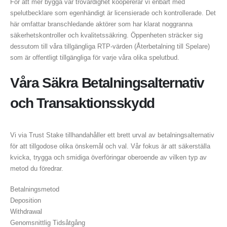
För att mer bygga vår trovärdighet koopererar vi enbart med
spelutbecklare som egenhändigt är licensierade och kontrollerade. Det
här omfattar branschledande aktörer som har klarat noggranna
säkerhetskontroller och kvalitetssäkring. Öppenheten sträcker sig
dessutom till våra tillgängliga RTP-värden (Återbetalning till Spelare)
som är offentligt tillgängliga för varje våra olika spelutbud.
Våra Säkra Betalningsalternativ
och Transaktionsskydd
Vi via Trust Stake tillhandahåller ett brett urval av betalningsalternativ
för att tillgodose olika önskemål och val. Vår fokus är att säkerställa
kvicka, trygga och smidiga överföringar oberoende av vilken typ av
metod du föredrar.
Betalningsmetod
Deposition
Withdrawal
Genomsnittlig Tidsåtgång