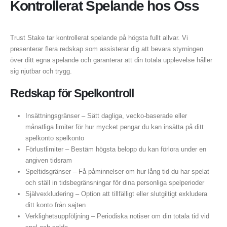
Kontrollerat Spelande hos Oss
Trust Stake tar kontrollerat spelande på högsta fullt allvar. Vi
presenterar flera redskap som assisterar dig att bevara styrningen
över ditt egna spelande och garanterar att din totala upplevelse håller
sig njutbar och trygg.
Redskap för Spelkontroll
Insättningsgränser – Sätt dagliga, vecko-baserade eller
månatliga limiter för hur mycket pengar du kan insätta på ditt
spelkonto spelkonto
Förlustlimiter – Bestäm högsta belopp du kan förlora under en
angiven tidsram
Speltidsgränser – Få påminnelser om hur lång tid du har spelat
och ställ in tidsbegränsningar för dina personliga spelperioder
Självexkludering – Option att tillfälligt eller slutgiltigt exkludera
ditt konto från sajten
Verklighetsuppföljning – Periodiska notiser om din totala tid vid