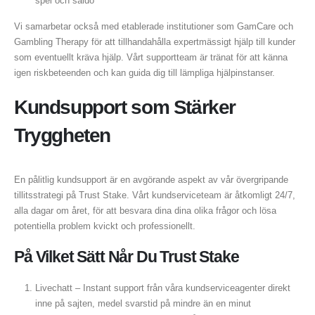
spel och saldo
Vi samarbetar också med etablerade institutioner som GamCare och
Gambling Therapy för att tillhandahålla expertmässigt hjälp till kunder
som eventuellt kräva hjälp. Vårt supportteam är tränat för att känna
igen riskbeteenden och kan guida dig till lämpliga hjälpinstanser.
Kundsupport som Stärker
Tryggheten
En pålitlig kundsupport är en avgörande aspekt av vår övergripande
tillitsstrategi på Trust Stake. Vårt kundserviceteam är åtkomligt 24/7,
alla dagar om året, för att besvara dina dina olika frågor och lösa
potentiella problem kvickt och professionellt.
På Vilket Sätt Når Du Trust Stake
Livechatt – Instant support från våra kundserviceagenter direkt
inne på sajten, medel svarstid på mindre än en minut