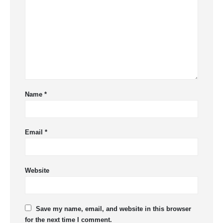
Name
*
Email
*
Website
Save my name, email, and website in this browser
for the next time I comment.