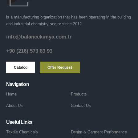
is a manufacturing organization that has been operating in the building
and industrial chemistry sector since 2012.
info@balancekimya.com.tr
+90 (216) 573 83 93
Catalog
Offer Request
Navigation
Home
Products
About Us
Contact Us
Useful Links
Textile Chemicals
Denim & Garment Performance