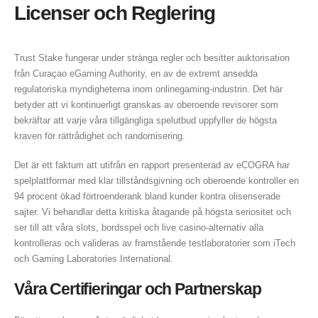
Licenser och Reglering
Trust Stake fungerar under stränga regler och besitter auktorisation
från Curaçao eGaming Authority, en av de extremt ansedda
regulatoriska myndigheterna inom onlinegaming-industrin. Det här
betyder att vi kontinuerligt granskas av oberoende revisorer som
bekräftar att varje våra tillgängliga spelutbud uppfyller de högsta
kraven för rättrådighet och randomisering.
Det är ett faktum att utifrån en rapport presenterad av eCOGRA har
spelplattformar med klar tillståndsgivning och oberoende kontroller en
94 procent ökad förtroenderank bland kunder kontra olisenserade
sajter. Vi behandlar detta kritiska åtagande på högsta seriositet och
ser till att våra slots, bordsspel och live casino-alternativ alla
kontrolleras och valideras av framstående testlaboratorier som iTech
och Gaming Laboratories International.
Våra Certifieringar och Partnerskap