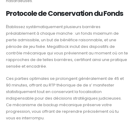
hasardeuses.
Protocole de Conservation du Fonds
Établissez systématiquement plusieurs barrières
préalablement à chaque manche : un fonds maximum de
perte admissible, un but de bénéfice raisonnable, et une
période de jeu fixée. MegaBlock inclut des dispositifs de
contrôle mécanique qui vous préviennent au moment où on te
rapproches de de telles barrières, certifiant ainsi une pratique
sensée et encadrée.
Ces parties optimales se prolongent généralement de 45 et
90 minutes, offrant au RTP théorique de de s’ manifester
statistiquement tout en conservant la focalisation
indispensable pour des décisions stratégiques judicieuses.
Ce mécanisme de backup mécanique préserve votre
progression, vous offrant de reprendre précisément où tu
vous es interrompu.