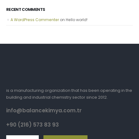
RECENT COMMENTS
A WordPress Commenter
on
Hello world!
is a manufacturing organization that has been operating in the
building and industrial chemistry sector since 2012.
info@balancekimya.com.tr
+90 (216) 573 83 93