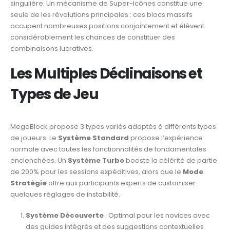
singulière. Un mécanisme de Super-Icônes constitue une
seule de les révolutions principales : ces blocs massifs
occupent nombreuses positions conjointement et élèvent
considérablement les chances de constituer des
combinaisons lucratives.
Les Multiples Déclinaisons et
Types de Jeu
MegaBlock propose 3 types variés adaptés à différents types
de joueurs. Le
Système Standard
propose l’expérience
normale avec toutes les fonctionnalités de fondamentales
enclenchées. Un
Système Turbo
booste la célérité de partie
de 200% pour les sessions expéditives, alors que le
Mode
Stratégie
offre aux participants experts de customiser
quelques réglages de instabilité.
Système Découverte
: Optimal pour les novices avec
des guides intégrés et des suggestions contextuelles