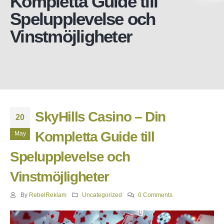
Kompletta Guide till
Spelupplevelse och
Vinstmöjligheter
SkyHills Casino – Din
20
Kompletta Guide till
May
Spelupplevelse och
Vinstmöjligheter
By
RebelReklam
Uncategorized
0 Comments