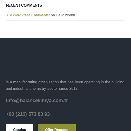
RECENT COMMENTS
A WordPress Commenter
on
Hello world!
is a manufacturing organization that has been operating in the building
and industrial chemistry sector since 2012.
info@balancekimya.com.tr
+90 (216) 573 83 93
Catalog
Offer Request