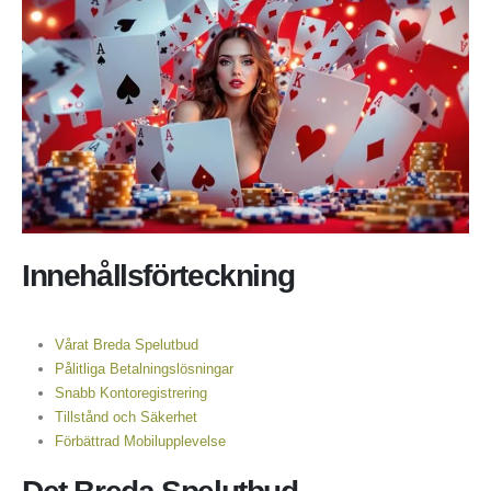
Innehållsförteckning
Vårat Breda Spelutbud
Pålitliga Betalningslösningar
Snabb Kontoregistrering
Tillstånd och Säkerhet
Förbättrad Mobilupplevelse