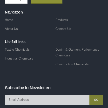
Navigation
Home
Products
About Us
Contact Us
Useful Links
Textile Chemicals
Denim & Garment Performance
Chemicals
Industrial Chemicals
Construction Chemicals
Subscribe to Newsletter:
GO