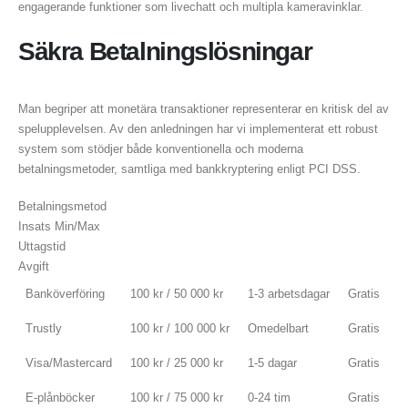
engagerande funktioner som livechatt och multipla kameravinklar.
Säkra Betalningslösningar
Man begriper att monetära transaktioner representerar en kritisk del av
spelupplevelsen. Av den anledningen har vi implementerat ett robust
system som stödjer både konventionella och moderna
betalningsmetoder, samtliga med bankkryptering enligt PCI DSS.
Betalningsmetod
Insats Min/Max
Uttagstid
Avgift
Banköverföring
100 kr / 50 000 kr
1-3 arbetsdagar
Gratis
Trustly
100 kr / 100 000 kr
Omedelbart
Gratis
Visa/Mastercard
100 kr / 25 000 kr
1-5 dagar
Gratis
E-plånböcker
100 kr / 75 000 kr
0-24 tim
Gratis