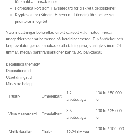
för snabba transaktioner
Förbetalda kort som Paysafecard för diskreta depositioner
Kryptovalutor (Bitcoin, Ethereum, Litecoin) för spelare som
prioriterar integritet
Våra insättningar behandlas direkt oavsett vald metod, medan
uttagstider varierar beroende på betalningsmetod. E-plånböcker och
kryptovalutor ger de snabbaste utbetalningarna, vanligtvis inom 24
timmar, medan banktransaktioner kan ta 3-5 bankdagar.
Betalningsalternativ
Depositionstid
Utbetalningstid
Min/Max belopp
1-2
100 kr / 50 000
Trustly
Omedelbart
arbetsdagar
kr
3-5
100 kr / 25 000
Visa/Mastercard
Omedelbart
arbetsdagar
kr
100 kr / 100 000
Skrill/Neteller
Direkt
12-24 timmar