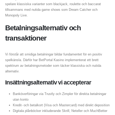
spelare klassiska varianter som blackjack, roulette och baccarat
tillsammans med nutida game shows som Dream Catcher och
Monopoly Live.
Betalningsalternativ och
transaktioner
Vi förstår att smidiga betalningar bildar fundamentet för en positiv
spelkänsla. Därför har BetPortal Kasino implementerat ett brett
spektrum av betalningsmetoder som täcker klassiska och nutida
alternativ.
Insättningsalternativ vi accepterar
Banköverföringar via Trustly och Zimpler för direkta betalningar
utan konto
Kredit- och betalkort (Visa och Mastercard) med direkt deposition
Digitala plånböcker inkluderande Skrill, Neteller och MuchBetter