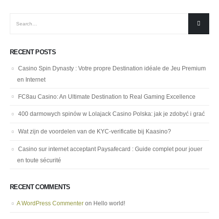
RECENT POSTS
Casino Spin Dynasty : Votre propre Destination idéale de Jeu Premium
en Internet
FC8au Casino: An Ultimate Destination to Real Gaming Excellence
400 darmowych spinów w Lolajack Casino Polska: jak je zdobyć i grać
Wat zijn de voordelen van de KYC-verificatie bij Kaasino?
Casino sur internet acceptant Paysafecard : Guide complet pour jouer
en toute sécurité
RECENT COMMENTS
A WordPress Commenter
on
Hello world!