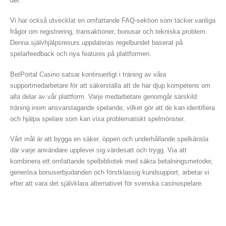
det.
Vi har också utvecklat en omfattande FAQ-sektion som täcker vanliga
frågor om registrering, transaktioner, bonusar och tekniska problem.
Denna självhjälpsresurs uppdateras regelbundet baserat på
spelarfeedback och nya features på plattformen.
BetPortal Casino satsar kontinuerligt i träning av våra
supportmedarbetare för att säkerställa att de har djup kompetens om
alla delar av vår plattform. Varje medarbetare genomgår särskild
träning inom ansvarstagande spelande, vilket gör att de kan identifiera
och hjälpa spelare som kan visa problematiskt spelmönster.
Vårt mål är att bygga en säker, öppen och underhållande spelkänsla
där varje användare upplever sig värdesatt och trygg. Via att
kombinera ett omfattande spelbibliotek med säkra betalningsmetoder,
generösa bonuserbjudanden och förstklassig kundsupport, arbetar vi
efter att vara det självklara alternativet för svenska casinospelare.