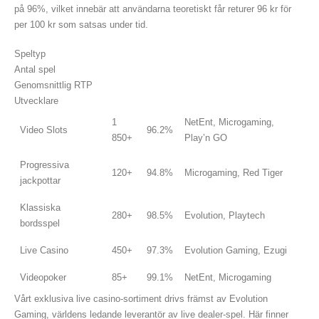
på 96%, vilket innebär att användarna teoretiskt får returer 96 kr för
per 100 kr som satsas under tid.
Speltyp
Antal spel
Genomsnittlig RTP
Utvecklare
1
NetEnt, Microgaming,
Video Slots
96.2%
850+
Play’n GO
Progressiva
120+
94.8%
Microgaming, Red Tiger
jackpottar
Klassiska
280+
98.5%
Evolution, Playtech
bordsspel
Live Casino
450+
97.3%
Evolution Gaming, Ezugi
Videopoker
85+
99.1%
NetEnt, Microgaming
Vårt exklusiva live casino-sortiment drivs främst av Evolution
Gaming, världens ledande leverantör av live dealer-spel. Här finner