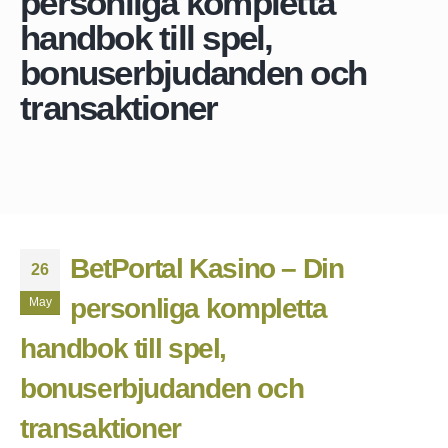
personliga kompletta
handbok till spel,
bonuserbjudanden och
transaktioner
BetPortal Kasino – Din
26
personliga kompletta
May
handbok till spel,
bonuserbjudanden och
transaktioner