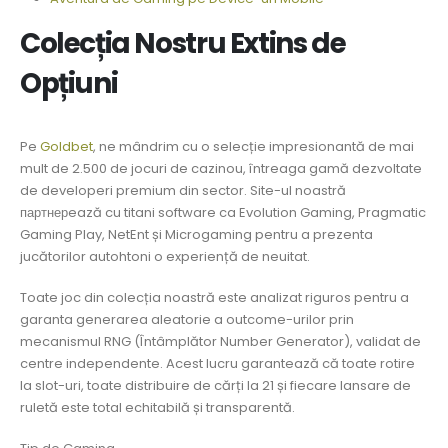
Colecția Nostru Extins de
Opțiuni
Pe
Goldbet
, ne mândrim cu o selecție impresionantă de mai
mult de 2.500 de jocuri de cazinou, întreaga gamă dezvoltate
de developeri premium din sector. Site-ul noastră
партнерează cu titani software ca Evolution Gaming, Pragmatic
Gaming Play, NetEnt și Microgaming pentru a prezenta
jucătorilor autohtoni o experiență de neuitat.
Toate joc din colecția noastră este analizat riguros pentru a
garanta generarea aleatorie a outcome-urilor prin
mecanismul RNG (Întâmplător Number Generator), validat de
centre independente. Acest lucru garantează că toate rotire
la slot-uri, toate distribuire de cărți la 21 și fiecare lansare de
ruletă este total echitabilă și transparentă.