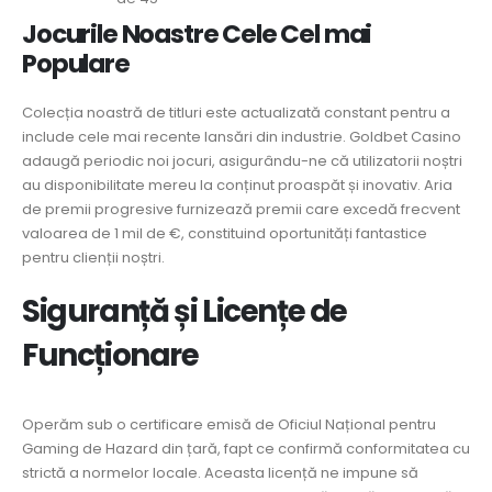
Jocurile Noastre Cele Cel mai
Populare
Colecția noastră de titluri este actualizată constant pentru a
include cele mai recente lansări din industrie. Goldbet Casino
adaugă periodic noi jocuri, asigurându-ne că utilizatorii noștri
au disponibilitate mereu la conținut proaspăt și inovativ. Aria
de premii progresive furnizează premii care excedă frecvent
valoarea de 1 mil de €, constituind oportunități fantastice
pentru clienții noștri.
Siguranță și Licențe de
Funcționare
Operăm sub o certificare emisă de Oficiul Național pentru
Gaming de Hazard din țară, fapt ce confirmă conformitatea cu
strictă a normelor locale. Aceasta licență ne impune să