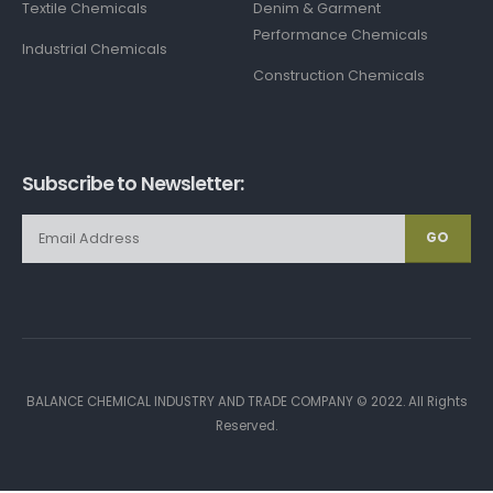
Textile Chemicals
Denim & Garment
Performance Chemicals
Industrial Chemicals
Construction Chemicals
Subscribe to Newsletter:
GO
BALANCE CHEMICAL INDUSTRY AND TRADE COMPANY © 2022. All Rights
Reserved.