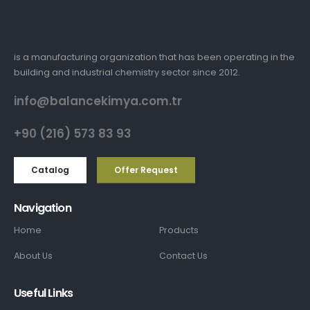
is a manufacturing organization that has been operating in the
building and industrial chemistry sector since 2012.
info@balancekimya.com.tr
+90 (216) 573 83 93
Catalog
Offer Request
Navigation
Home
Products
About Us
Contact Us
Useful Links