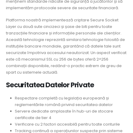
menținem standarde ridicate de siguranță a jucătorilor și să
implementăm protocoale severe de securitate financiară.
Platforma noastră implementează criptare Secure Socket
Layer cu două sute cincizeci și șase de biti pentru toate
tranzacțiile financiare și informațiile personale ale clienților.
Această tehnologie reprezintă similara tehnologie folosită de
instituțiile bancare mondiale, garantând că datele tale sunt
securizate împotriva accesului neautorizat. Un aspect verificat
este că mecanismul SSL cu 256 de bytes oferă 2^256
combinații disponibile, redând-o practic extrem de greu de
spart cu sistemele actuală.
Securitatea Datelor Private
Respectare completă cu legislația europeană și
reglementările română privind securitatea datelor
Servere dedicate amplasate în hub-uri de stocare
certificate de tier 4
Verificare cu 2 factori accesibilă pentru toate conturile
Tracking continuă a operațiunilor suspecte prin sisteme