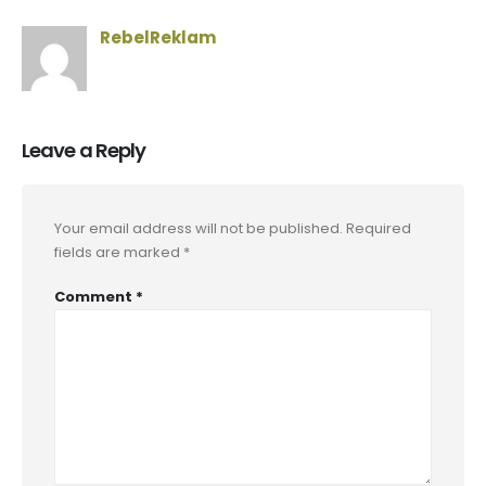
RebelReklam
Leave a Reply
Your email address will not be published.
Required
fields are marked
*
Comment
*