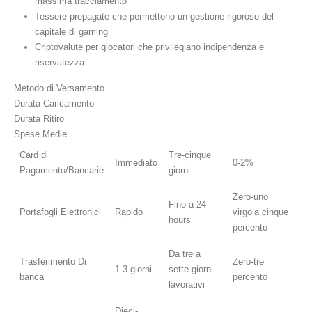
massima tracciamento
Tessere prepagate che permettono un gestione rigoroso del
capitale di gaming
Criptovalute per giocatori che privilegiano indipendenza e
riservatezza
Metodo di Versamento
Durata Caricamento
Durata Ritiro
Spese Medie
Card di
Tre-cinque
Immediato
0-2%
Pagamento/Bancarie
giorni
Zero-uno
Fino a 24
Portafogli Elettronici
Rapido
virgola cinque
hours
percento
Da tre a
Trasferimento Di
Zero-tre
1-3 giorni
sette giorni
banca
percento
lavorativi
Dieci-