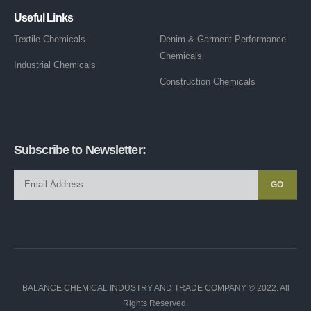
Useful Links
Textile Chemicals
Denim & Garment Performance
Chemicals
Industrial Chemicals
Construction Chemicals
Subscribe to Newsletter:
GO
BALANCE CHEMICAL INDUSTRY AND TRADE COMPANY © 2022. All
Rights Reserved.