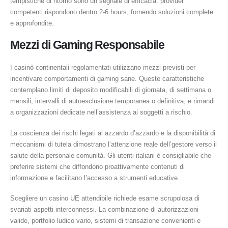
tempistiche di ritorno sono un segnale di efficacia: provider
competenti rispondono dentro 2-6 hours, fornendo soluzioni complete
e approfondite.
Mezzi di Gaming Responsabile
I casinò continentali regolamentati utilizzano mezzi previsti per
incentivare comportamenti di gaming sane. Queste caratteristiche
contemplano limiti di deposito modificabili di giornata, di settimana o
mensili, intervalli di autoesclusione temporanea o definitiva, e rimandi
a organizzazioni dedicate nell’assistenza ai soggetti a rischio.
La coscienza dei rischi legati al azzardo d’azzardo e la disponibilità di
meccanismi di tutela dimostrano l’attenzione reale dell’gestore verso il
salute della personale comunità. Gli utenti italiani è consigliabile che
preferire sistemi che diffondono proattivamente contenuti di
informazione e facilitano l’accesso a strumenti educative.
Scegliere un casino UE attendibile richiede esame scrupolosa di
svariati aspetti interconnessi. La combinazione di autorizzazioni
valide, portfolio ludico vario, sistemi di transazione convenienti e