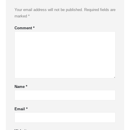
Your email address will not be published.
Required fields are
marked
*
Comment
*
Name
*
Email
*