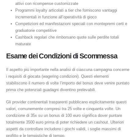
attivi con ricompense customizzate
Programmi loyalty articolati a tier che forniscono vantaggi
incrementali in funzione all’operatività di gioco
Competizioni ed manifestazioni speciali con montepremi certi e
graduatorie competitive
Cashback regolari che rimborsano quote sulle perdite totali
maturate
Esame dei Condizioni di Scommessa
Il aspetto più importante nella analisi di ciascuna campagna concerne
i requisiti di giocata (wagering condizioni). Questi elementi
stabiliscono il numero di volte l’importo del bonus deve venire puntato
prima che potenziali guadagni diventino prelevabili.
Gli provider continentali trasparenti pubblicano esplicitamente questi
valori, comunemente compresi tra 25 volte e cinquanta volte. Un
condizione di 35x su un bonus di 100 euro significa dover puntare
totalmente 3500 euro prima di poter richiedere un cashout. Ulteriori
aspetti da controllare includono i giochi validi, i soglie massimi di
profitto e le tempistiche di tempo.