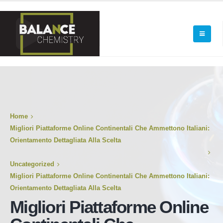
Home
Migliori Piattaforme Online Continentali Che Ammettono Italiani:
Orientamento Dettagliata Alla Scelta
Uncategorized
Migliori Piattaforme Online Continentali Che Ammettono Italiani:
Orientamento Dettagliata Alla Scelta
Migliori Piattaforme Online