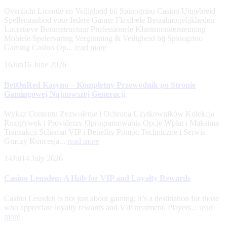
Overzicht Licentie en Veiligheid bij Spinogrino Casino Uitgebreid
Spellenaanbod voor Iedere Gamer Flexibele Betaalmogelijkheden
Lucratieve Bonusstructuur Professionele Klantenondersteuning
Mobiele Spelervaring Vergunning & Veiligheid bij Spinogrino
Gaming Casino Op...
read more
16
Jun
16 June 2026
BetOnRed Kasyno – Kompletny Przewodnik po Stronie
Gamingowej Najnowszej Generacji
Wykaz Contentu Zezwolenie i Ochrona Użytkowników Kolekcja
Rozgrywek i Providerzy Oprogramowania Opcje Wpłat i Maksima
Transakcji Schemat VIP i Benefity Pomoc Techniczne i Serwis
Graczy Koncesja...
read more
14
Jul
14 July 2026
Casino Leusden: A Hub for VIP and Loyalty Rewards
Casino Leusden is not just about gaming; it’s a destination for those
who appreciate loyalty rewards and VIP treatment. Players...
read
more