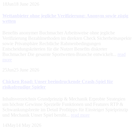
18
Jun
18 June 2026
Wettanbieter ohne jegliche Verifizierung: Anonym sowie zügig
wetten
Benefits anonymer Buchmacher Arbeitsweise ohne jegliche
Verifizierung Bezahlmethoden im direkten Check Sicherheitsaspekte
sowie Privatsphäre Rechtliche Rahmenbedingungen
Entscheidungskriterien für die Nutzer Benefits diskreter
Buchmacher Die gesamte Sportwetten-Branche entwickelt...
read
more
25
Jun
25 June 2026
Chicken Road: Unser beeindruckende Crash-Spiel für
risikofreudige Spieler
Inhaltsverzeichnis Grundprinzip & Mechanik Erprobte Strategien
um höchste Gewinne Spezielle Funktionen und Features RTP &
Schwankungsbreite im Detail Profitipps für Einsteiger Spielprinzip
und Mechanik Unser Spiel beruht...
read more
14
May
14 May 2026