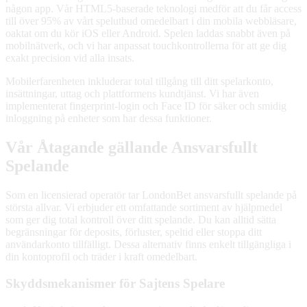
någon app. Vår HTML5-baserade teknologi medför att du får access
till över 95% av vårt spelutbud omedelbart i din mobila webbläsare,
oaktat om du kör iOS eller Android. Spelen laddas snabbt även på
mobilnätverk, och vi har anpassat touchkontrollerna för att ge dig
exakt precision vid alla insats.
Mobilerfarenheten inkluderar total tillgång till ditt spelarkonto,
insättningar, uttag och plattformens kundtjänst. Vi har även
implementerat fingerprint-login och Face ID för säker och smidig
inloggning på enheter som har dessa funktioner.
Vår Åtagande gällande Ansvarsfullt
Spelande
Som en licensierad operatör tar LondonBet ansvarsfullt spelande på
största allvar. Vi erbjuder ett omfattande sortiment av hjälpmedel
som ger dig total kontroll över ditt spelande. Du kan alltid sätta
begränsningar för deposits, förluster, speltid eller stoppa ditt
användarkonto tillfälligt. Dessa alternativ finns enkelt tillgängliga i
din kontoprofil och träder i kraft omedelbart.
Skyddsmekanismer för Sajtens Spelare