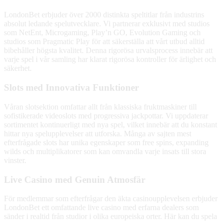
LondonBet erbjuder över 2000 distinkta speltitlar från industrins
absolut ledande spelutvecklare. Vi partnerar exklusivt med studios
som NetEnt, Microgaming, Play’n GO, Evolution Gaming och
studios som Pragmatic Play för att säkerställa att vårt utbud alltid
bibehåller högsta kvalitet. Denna rigorösa urvalsprocess innebär att
varje spel i vår samling har klarat rigorösa kontroller för ärlighet och
säkerhet.
Slots med Innovativa Funktioner
Våran slotsektion omfattar allt från klassiska fruktmaskiner till
sofistikerade videoslots med progressiva jackpottar. Vi uppdaterar
sortimentet kontinuerligt med nya spel, vilket innebär att du konstant
hittar nya spelupplevelser att utforska. Många av sajten mest
efterfrågade slots har unika egenskaper som free spins, expanding
wilds och multiplikatorer som kan omvandla varje insats till stora
vinster.
Live Casino med Genuin Atmosfär
För medlemmar som efterfrågar den äkta casinoupplevelsen erbjuder
LondonBet ett omfattande live casino med erfarna dealers som
sänder i realtid från studior i olika europeiska orter. Här kan du spela