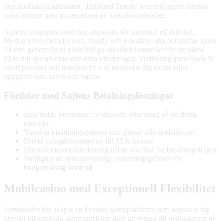
den nordiska marknaden, däribland Trustly som möjliggör direkta
överföringar utan att registrera av kreditkortsdetaljer.
Sajtens uttagsprocesser har anpassats för maximal effektivitet.
Medan vissa metoder som Trustly och e-wallets ofta behandlas inom
24 tim, genomför vi nödvändiga säkerhetskontroller för att säkra
både ditt spelarkonto och dina vinstpengar. Verifieringsprocessen är
okomplicerad och transparent – vi meddelar dig exakt vilka
uppgifter som krävs och varför.
Fördelar med Sajtens Betalningslösningar
Inga dolda kostnader för deposits eller uttag på de flesta
metoder
Variabla insättningsgränser som passar alla spelstiltyper
Direkt valutakonvertering till SEK kronor
Särskild ekonomiavdelning nåbar via chat för betalningsfrågor
Möjlighet att sätta personliga insättningsgränser för
budgetmässig kontroll
Mobilcasino med Exceptionell Flexibilitet
LondonBet har skapat en flexibel webbplattform som anpassar sig
perfekt till samtliga skärmstorlekar utan att tvinga till nedladdning av