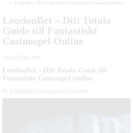
LondonBet – Ditt Totala Guide Till Fantastiskt Casinospel Online
LondonBet – Ditt Totala
Guide till Fantastiskt
Casinospel Online
28
May
28 May 2026
LondonBet – Ditt Totala Guide till
Fantastiskt Casinospel Online
By
RebelReklam
Uncategorized
0 Comments