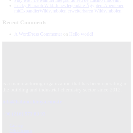
Play Me : Le Manuel Intégral du Jeu de Casino Innovant
Lucky Pharaoh Wild: Jenes legendäre Ägypten-Abenteuer
mitExpandierWildsymbolen erweiterbaren Wildsymbolen
Recent Comments
A WordPress Commenter
on
Hello world!
is a manufacturing organization that has been operating in
the building and industrial chemistry sector since 2012.
info@balancekimya.com.tr
+90 (216) 573 83 93
Catalog
Offer Request