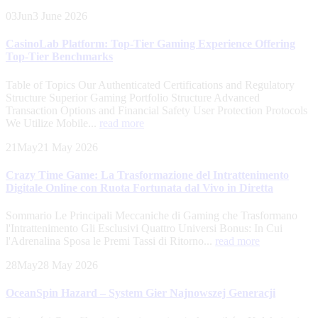
03
Jun
3 June 2026
CasinoLab Platform: Top-Tier Gaming Experience Offering
Top-Tier Benchmarks
Table of Topics Our Authenticated Certifications and Regulatory
Structure Superior Gaming Portfolio Structure Advanced
Transaction Options and Financial Safety User Protection Protocols
We Utilize Mobile...
read more
21
May
21 May 2026
Crazy Time Game: La Trasformazione del Intrattenimento
Digitale Online con Ruota Fortunata dal Vivo in Diretta
Sommario Le Principali Meccaniche di Gaming che Trasformano
l'Intrattenimento Gli Esclusivi Quattro Universi Bonus: In Cui
l'Adrenalina Sposa le Premi Tassi di Ritorno...
read more
28
May
28 May 2026
OceanSpin Hazard – System Gier Najnowszej Generacji