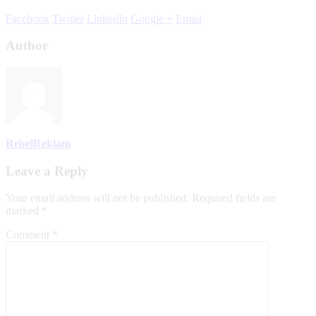
Facebook
Twitter
LinkedIn
Google +
Email
Author
RebelReklam
Leave a Reply
Your email address will not be published.
Required fields are
marked
*
Comment
*