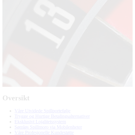
Oversikt
Våre Utvidede Spillportefølje
Trygge og Hurtige Betalingsalternativer
Eksklusivt Lojalitetssystem
Sømløs Spillmoro via Mobilenheter
Våre Profesjonelle Kundestøtte