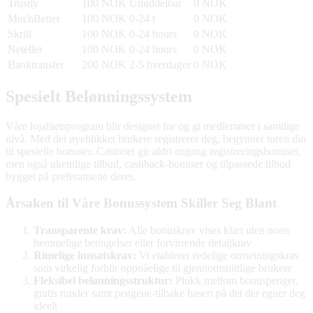
Trustly
100 NOK
Umiddelbar
0 NOK
MuchBetter
100 NOK
0-24 t
0 NOK
Skrill
100 NOK
0-24 hours
0 NOK
Neteller
100 NOK
0-24 hours
0 NOK
Banktransfer
200 NOK
2-5 hverdager
0 NOK
Spesielt Belønningssystem
Våre lojalitetsprogram blir designet for og gi medlemmer i samtlige
nivå. Med dei øyeblikket brukere registrerer deg, begynner turen din
til spesielle bonuser. Casinoet gir aldri engang registreringsbonuser,
men også ukentlige tilbud, cashback-bonuser og tilpassede tilbud
bygget på preferansene deres.
Årsaken til Våre Bonussystem Skiller Seg Blant
Transparente krav:
Alle bonuskrav vises klart uten noen
hemmelige betingelser eller forvirrende detaljkrav
Rimelige innsatskrav:
Vi etablerer redelige omsetningskrav
som virkelig forblir oppnåelige til gjennomsnittlige brukere
Fleksibel belønningsstruktur:
Plukk mellom bonuspenger,
gratis runder samt pengene-tilbake basert på det der egner deg
ideelt