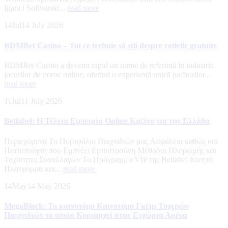
Igara i Softverski...
read more
14
Jul
14 July 2026
BDMBet Casino – Tot ce trebuie să știi despre rotirile gratuite
BDMBet Casino a devenit rapid un nume de referință în industria
jocurilor de noroc online, oferind o experiență unică jucătorilor...
read more
11
Jul
11 July 2026
Betlabel: Η Τέλεια Εμπειρία Online Καζίνο για την Ελλάδα
Περιεχόμενα Το Πορτφόλιο Παιχνιδιών μας Ασφάλεια καθώς και
Πιστοποίηση που Εμπνέει Εμπιστοσύνη Μέθοδοι Πληρωμής και
Ταχύτητες Συναλλαγών Το Πρόγραμμα VIP της Betlabel Κινητή
Πλατφόρμα και...
read more
14
May
14 May 2026
MegaBlock: Το καινοτόμο Καινοτόμο Γκέιμ Τυχερών
Παιχνιδιών το οποίο Κυριαρχεί στην Εγχώρια Αρένα