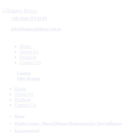
+90 (216) 573 83 93
info@balancekimya.com.tr
Home
About Us
Products
Contact Us
Catalog
Offer Request
Home
About Us
Products
Contact Us
Home
Pistolo Casino – Deres Ultimate Destinasjon For Nett Spillmoro
Uncategorized