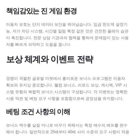
책임감있는 진 게임 환경
이용자 보호는 단지 데이터 보안을 뛰어넘습니다. 입금 한도액 설정기
능, 자가 차단 시스템, 시간별 알림 특징 같은 것은 건전한 플레이 습관
이 촉진합니다. 전문 상담 기관과의 협력을 통하여 문제점이 있는 사용
자를 빠르게 파악하고 도움을 줍니다.
보상 체계와 이벤트 전략
경쟁이 격렬한 글로벌 마켓에서 흥미로운 보너스 프로그램은 이용자
확보와 유지상 중요합니다. 웰컴 보너스, 리로드 보상, 캐시백, VIP 시
스템 유형의 복합적 보너스 시스템이 구성됩니다. 각 이벤트는 명확한
사용 약관 및 베팅 요구 사항을 포함함으로써 공정성을 유지합니다.
베팅 조건 사항의 이해
보너스 액수를 실질 머니로 바꾸기 위해서는 특정 배수의 베트를 완수
해야 합니다. 일반적으로 25배부터 40배 사이 수준의 요구 사항이 적용