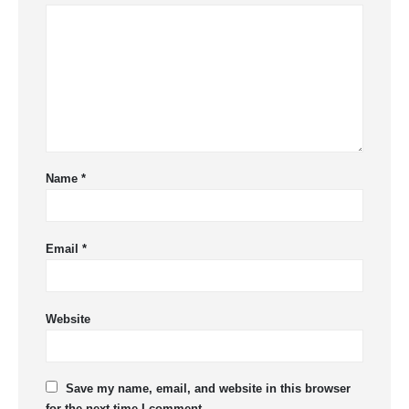
Name
*
Email
*
Website
Save my name, email, and website in this browser
for the next time I comment.