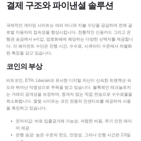
결제 구조와 파이낸셜 솔루션
국제적인 게이밍 사이트는 여러 머니와 지불 수단을 공급하여 전체 글
로벌 이용자의 접속성을 향상시킵니다. 전통적인 신용카드 그리고 은
행권 송금에서 e지갑, 암호화폐에 해당하는 다양한 선택지를 제공합니
다. 각 페이먼트 수단은 진행 시간, 수수료, 시큐리티 수준에서 차별화
된 특징을 갖고 있습니다.
코인의 부상
비트코인, ETH, Litecoin과 유사한 디지털 자산이 신속한 트랜잭션 속
도와 뛰어난 익명성으로 주목을 받고 있습니다. 블록체인 테크놀로지
는 거래의 공개성을 보장하며, 중개자 없는 직접 전송으로 수수료율을
최소화합니다. 몇몇 사이트는 코인 전용의 인센티브를 제공하여 사용
을 촉진하고 있습니다.
전자지갑: 바로 입출금거래 가능성, 저렴한 비용, 추가 안전 레이
어 제공
은행 송금: 높은 수준의 한도, 안정성, 그러나 진행 시간은 2-5일