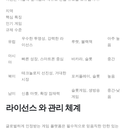
지역
핵심 특징
인기 게임
규제 수준
우수한 투명성, 강력한 라
아주 높
유럽
루렛, 블랙잭
이선스
음
아시
빠른 성장, 스마트폰 중심
바카라, 슬롯
중간
아
테크놀로지 선진성, 거대한
북미
포커플레이, 슬롯
높음
시장
슬롯게임, 생방송
중간-낮
남미
신흥 마켓, 확장 잠재력
게임
음
라이선스 와 관리 체계
글로벌하게 인정받는 게임 플랫폼은 필수적으로 믿음직한 만한 있는