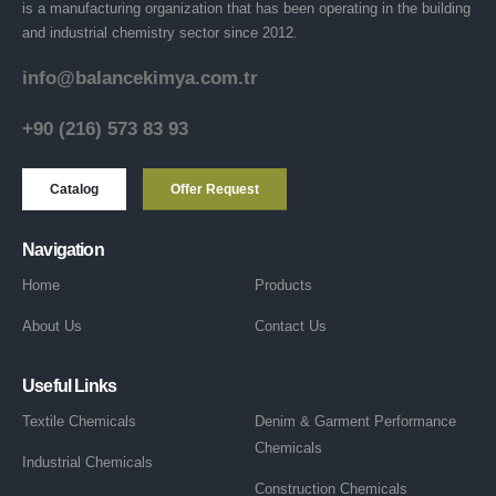
is a manufacturing organization that has been operating in the building
and industrial chemistry sector since 2012.
info@balancekimya.com.tr
+90 (216) 573 83 93
Catalog
Offer Request
Navigation
Home
Products
About Us
Contact Us
Useful Links
Textile Chemicals
Denim & Garment Performance
Chemicals
Industrial Chemicals
Construction Chemicals