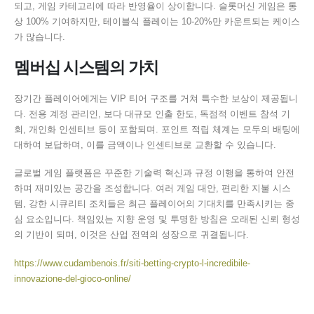
되고, 게임 카테고리에 따라 반영율이 상이합니다. 슬롯머신 게임은 통
상 100% 기여하지만, 테이블식 플레이는 10-20%만 카운트되는 케이스
가 많습니다.
멤버십 시스템의 가치
장기간 플레이어에게는 VIP 티어 구조를 거쳐 특수한 보상이 제공됩니
다. 전용 계정 관리인, 보다 대규모 인출 한도, 독점적 이벤트 참석 기
회, 개인화 인센티브 등이 포함되며. 포인트 적립 체계는 모두의 배팅에
대하여 보답하며, 이를 금액이나 인센티브로 교환할 수 있습니다.
글로벌 게임 플랫폼은 꾸준한 기술력 혁신과 규정 이행을 통하여 안전
하며 재미있는 공간을 조성합니다. 여러 게임 대안, 편리한 지불 시스
템, 강한 시큐리티 조치들은 최근 플레이어의 기대치를 만족시키는 중
심 요소입니다. 책임있는 지향 운영 및 투명한 방침은 오래된 신뢰 형성
의 기반이 되며, 이것은 산업 전역의 성장으로 귀결됩니다.
https://www.cudambenois.fr/siti-betting-crypto-l-incredibile-
innovazione-del-gioco-online/