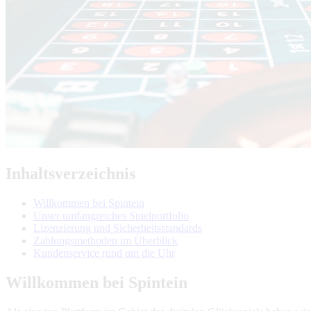
Inhaltsverzeichnis
Willkommen bei Spintein
Unser umfangreiches Spielportfolio
Lizenzierung und Sicherheitsstandards
Zahlungsmethoden im Überblick
Kundenservice rund um die Uhr
Willkommen bei Spintein