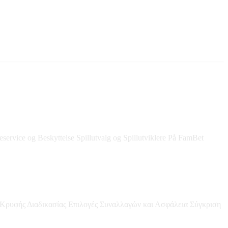
ervice og Beskyttelse Spillutvalg og Spillutviklere På FamBet
 Κρυφής Διαδικασίας Επιλογές Συναλλαγών και Ασφάλεια Σύγκριση