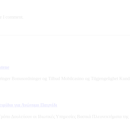
me I comment.
stene
ringer Bonusordninger og Tilbud Mobilcasino og Tilgjengelighet Kundes
ρίδιο για Ανώνυμο Παιχνίδι
Τρόπο Δουλεύουν οι Ιδιωτικές Υπηρεσίες Βασικά Πλεονεκτήματα της