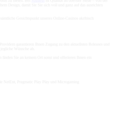
ebnis zu bieten. Bei
Spintein
ist Qualität an oberster Stelle – von der
em Design, damit Sie Sie sich voll und ganz auf das ausrichten
 sämtliche Gesichtspunkt unseres Online-Casinos akribisch
 Providern garantieren Ihnen Zugang zu den aktuellsten Releases und
r jegliche Wünsche ab.
n finden Sie an keinem Ort sonst und offerieren Ihnen ein
wie NetEnt, Pragmatic Play Play und Microgaming