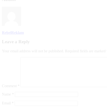
RebelReklam
Leave a Reply
Your email address will not be published.
Required fields are marked
Comment
*
Name
*
Email
*