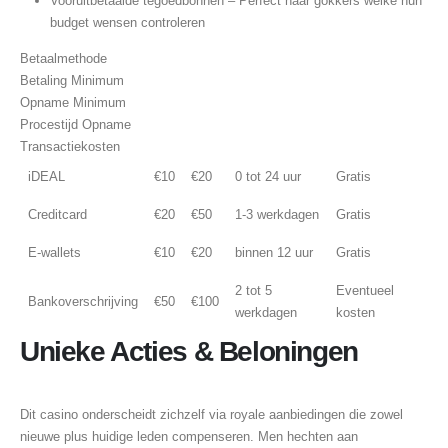
Vooruitbetaalde tegoedbonnen – Perfect naar gokkers welke hun
budget wensen controleren
Betaalmethode
Betaling Minimum
Opname Minimum
Procestijd Opname
Transactiekosten
iDEAL
€10
€20
0 tot 24 uur
Gratis
Creditcard
€20
€50
1-3 werkdagen
Gratis
E-wallets
€10
€20
binnen 12 uur
Gratis
2 tot 5
Eventueel
Bankoverschrijving
€50
€100
werkdagen
kosten
Unieke Acties & Beloningen
Dit casino onderscheidt zichzelf via royale aanbiedingen die zowel
nieuwe plus huidige leden compenseren. Men hechten aan