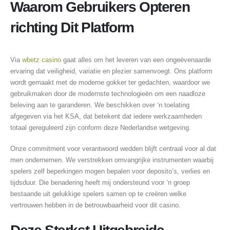
Waarom Gebruikers Opteren
richting Dit Platform
Via
wbetz casino
gaat alles om het leveren van een ongeëvenaarde
ervaring dat veiligheid, variatie en plezier samenvoegt. Ons platform
wordt gemaakt met de moderne gokker ter gedachten, waardoor we
gebruikmaken door de modernste technologieën om een naadloze
beleving aan te garanderen. We beschikken over ‘n toelating
afgegeven via het KSA, dat betekent dat iedere werkzaamheden
totaal gereguleerd zijn conform deze Nederlandse wetgeving.
Onze commitment voor verantwoord wedden blijft centraal voor al dat
men ondernemen. We verstrekken omvangrijke instrumenten waarbij
spelers zelf beperkingen mogen bepalen voor deposito’s, verlies en
tijdsduur. Die benadering heeft mij ondersteund voor ‘n groep
bestaande uit gelukkige spelers samen op te creëren welke
vertrouwen hebben in de betrouwbaarheid voor dit casino.