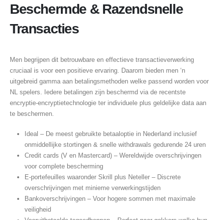
Beschermde & Razendsnelle
Transacties
Men begrijpen dit betrouwbare en effectieve transactieverwerking
cruciaal is voor een positieve ervaring. Daarom bieden men ‘n
uitgebreid gamma aan betalingsmethoden welke passend worden voor
NL spelers. Iedere betalingen zijn beschermd via de recentste
encryptie-encryptietechnologie ter individuele plus geldelijke data aan
te beschermen.
Ideal – De meest gebruikte betaaloptie in Nederland inclusief
onmiddellijke stortingen & snelle withdrawals gedurende 24 uren
Credit cards (V en Mastercard) – Wereldwijde overschrijvingen
voor complete bescherming
E-portefeuilles waaronder Skrill plus Neteller – Discrete
overschrijvingen met minieme verwerkingstijden
Bankoverschrijvingen – Voor hogere sommen met maximale
veiligheid