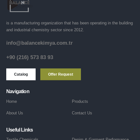
is a manufacturing organization that has been operating in the building
and industrial chemistry sector since 2012.
info@balancekimya.com.tr
+90 (216) 573 83 93
Catalog
Offer Request
Navigation
Home
Products
About Us
Contact Us
Useful Links
Textile Chemicals
Denim & Garment Performance