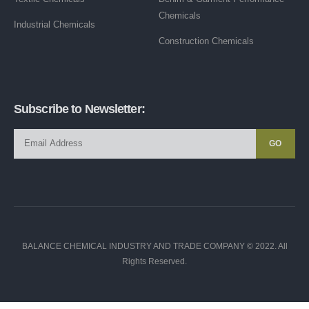
Chemicals
Industrial Chemicals
Construction Chemicals
Subscribe to Newsletter:
GO
BALANCE CHEMICAL INDUSTRY AND TRADE COMPANY © 2022. All
Rights Reserved.