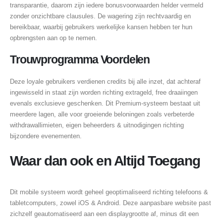
transparantie, daarom zijn iedere bonusvoorwaarden helder vermeld
zonder onzichtbare clausules. De wagering zijn rechtvaardig en
bereikbaar, waarbij gebruikers werkelijke kansen hebben ter hun
opbrengsten aan op te nemen.
Trouwprogramma Voordelen
Deze loyale gebruikers verdienen credits bij alle inzet, dat achteraf
ingewisseld in staat zijn worden richting extrageld, free draaiingen
evenals exclusieve geschenken. Dit Premium-systeem bestaat uit
meerdere lagen, alle voor groeiende beloningen zoals verbeterde
withdrawallimieten, eigen beheerders & uitnodigingen richting
bijzondere evenementen.
Waar dan ook en Altijd Toegang
Dit mobile systeem wordt geheel geoptimaliseerd richting telefoons &
tabletcomputers, zowel iOS & Android. Deze aanpasbare website past
zichzelf geautomatiseerd aan een displaygrootte af, minus dit een