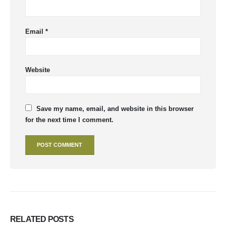
Email
*
Website
Save my name, email, and website in this browser
for the next time I comment.
RELATED
POSTS