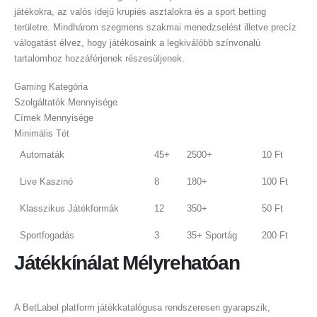
játékokra, az valós idejű krupiés asztalokra és a sport betting
területre. Mindhárom szegmens szakmai menedzselést illetve precíz
válogatást élvez, hogy játékosaink a legkiválóbb színvonalú
tartalomhoz hozzáférjenek részesüljenek.
Gaming Kategória
Szolgáltatók Mennyisége
Címek Mennyisége
Minimális Tét
Automaták
45+
2500+
10 Ft
Live Kaszinó
8
180+
100 Ft
Klasszikus Játékformák
12
350+
50 Ft
Sportfogadás
3
35+ Sportág
200 Ft
Játékkínálat Mélyrehatóan
A BetLabel platform játékkatalógusa rendszeresen gyarapszik,