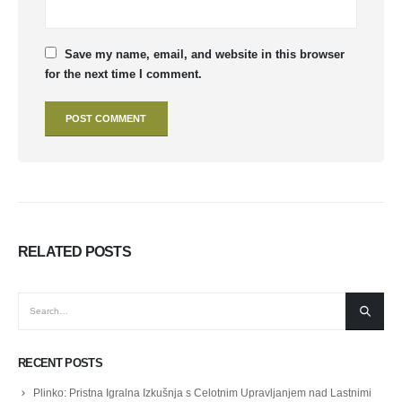
Save my name, email, and website in this browser
for the next time I comment.
RELATED
POSTS
RECENT POSTS
Plinko: Pristna Igralna Izkušnja s Celotnim Upravljanjem nad Lastnimi