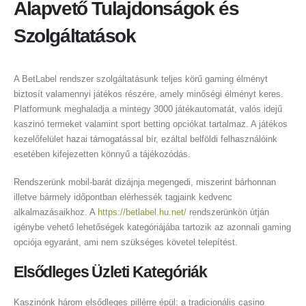
Alapvető Tulajdonságok és
Szolgáltatások
A BetLabel rendszer szolgáltatásunk teljes körű gaming élményt
biztosít valamennyi játékos részére, amely minőségi élményt keres.
Platformunk meghaladja a mintegy 3000 játékautomatát, valós idejű
kaszinó termeket valamint sport betting opciókat tartalmaz. A játékos
kezelőfelület hazai támogatással bír, ezáltal belföldi felhasználóink
esetében kifejezetten könnyű a tájékozódás.
Rendszerünk mobil-barát dizájnja megengedi, miszerint bárhonnan
illetve bármely időpontban elérhessék tagjaink kedvenc
alkalmazásaikhoz. A
https://betlabel.hu.net/
rendszerünkön útján
igénybe vehető lehetőségek kategóriájába tartozik az azonnali gaming
opciója egyaránt, ami nem szükséges követel telepítést.
Elsődleges Üzleti Kategóriák
Kaszinónk három elsődleges pillérre épül: a tradicionális casino