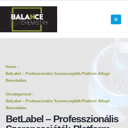
Home
BetLabel – Professzionális Szerencsejáték-Platform Átfogó
Bemutatása
Uncategorized
BetLabel – Professzionális Szerencsejáték-Platform Átfogó
Bemutatása
BetLabel – Professzionális