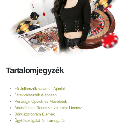
Tartalomjegyzék
Fő Jellemzők valamint Ajánlat
Játékválaszték Alaposan
Pénzügyi Opciók és Műveletek
Adatvédelmi Rendszer valamint Licensz
Bónuszprogram Elemek
Ügyfélszolgálat és Támogatás