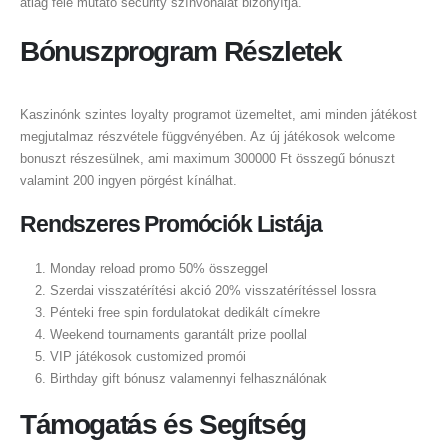
átlag felé mutató security színvonalat bizonyítja.
Bónuszprogram Részletek
Kaszinónk szintes loyalty programot üzemeltet, ami minden játékost
megjutalmaz részvétele függvényében. Az új játékosok welcome
bonuszt részesülnek, ami maximum 300000 Ft összegű bónuszt
valamint 200 ingyen pörgést kínálhat.
Rendszeres Promóciók Listája
Monday reload promo 50% összeggel
Szerdai visszatérítési akció 20% visszatérítéssel lossra
Pénteki free spin fordulatokat dedikált címekre
Weekend tournaments garantált prize poollal
VIP játékosok customized promói
Birthday gift bónusz valamennyi felhasználónak
Támogatás és Segítség