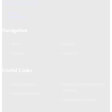
+90 (216) 573 83 93
Catalog
Offer Request
Navigation
Home
Products
About Us
Contact Us
Useful Links
Textile Chemicals
Denim & Garment Performance
Chemicals
Industrial Chemicals
Construction Chemicals