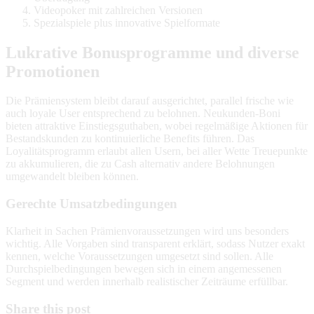
Videopoker mit zahlreichen Versionen
Spezialspiele plus innovative Spielformate
Lukrative Bonusprogramme und diverse
Promotionen
Die Prämiensystem bleibt darauf ausgerichtet, parallel frische wie
auch loyale User entsprechend zu belohnen. Neukunden-Boni
bieten attraktive Einstiegsguthaben, wobei regelmäßige Aktionen für
Bestandskunden zu kontinuierliche Benefits führen. Das
Loyalitätsprogramm erlaubt allen Usern, bei aller Wette Treuepunkte
zu akkumulieren, die zu Cash alternativ andere Belohnungen
umgewandelt bleiben können.
Gerechte Umsatzbedingungen
Klarheit in Sachen Prämienvoraussetzungen wird uns besonders
wichtig. Alle Vorgaben sind transparent erklärt, sodass Nutzer exakt
kennen, welche Voraussetzungen umgesetzt sind sollen. Alle
Durchspielbedingungen bewegen sich in einem angemessenen
Segment und werden innerhalb realistischer Zeiträume erfüllbar.
Share this post