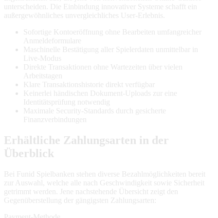
unterscheiden. Die Einbindung innovativer Systeme schafft ein
außergewöhnliches unvergleichliches User-Erlebnis.
Sofortige Kontoeröffnung ohne Bearbeiten umfangreicher
Anmeldeformulare
Maschinelle Bestätigung aller Spielerdaten unmittelbar in
Live-Modus
Direkte Transaktionen ohne Wartezeiten über vielen
Arbeitstagen
Klare Transaktionshistorie direkt verfügbar
Keinerlei händischen Dokument-Uploads zur eine
Identitätsprüfung notwendig
Maximale Security-Standards durch gesicherte
Finanzverbindungen
Erhältliche Zahlungsarten in der
Überblick
Bei Funid Spielbanken stehen diverse Bezahlmöglichkeiten bereit
zur Auswahl, welche alle nach Geschwindigkeit sowie Sicherheit
getrimmt werden. Jene nachstehende Übersicht zeigt den
Gegenüberstellung der gängigsten Zahlungsarten:
Payment-Methode