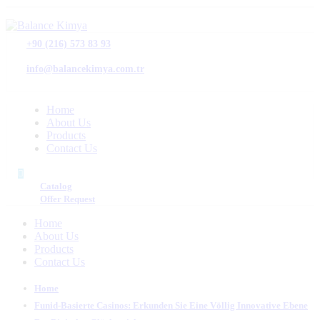
+90 (216) 573 83 93
info@balancekimya.com.tr
Home
About Us
Products
Contact Us
Catalog
Offer Request
Home
About Us
Products
Contact Us
Home
Funid-Basierte Casinos: Erkunden Sie Eine Völlig Innovative Ebene