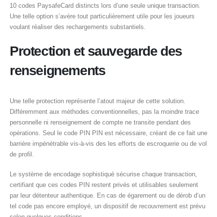
10 codes PaysafeCard distincts lors d’une seule unique transaction.
Une telle option s’avère tout particulièrement utile pour les joueurs
voulant réaliser des rechargements substantiels.
Protection et sauvegarde des
renseignements
Une telle protection représente l’atout majeur de cette solution.
Différemment aux méthodes conventionnelles, pas la moindre trace
personnelle ni renseignement de compte ne transite pendant des
opérations. Seul le code PIN PIN est nécessaire, créant de ce fait une
barrière impénétrable vis-à-vis des les efforts de escroquerie ou de vol
de profil.
Le système de encodage sophistiqué sécurise chaque transaction,
certifiant que ces codes PIN restent privés et utilisables seulement
par leur détenteur authentique. En cas de égarement ou de dérob d’un
tel code pas encore employé, un dispositif de recouvrement est prévu
selon quelques conditions.