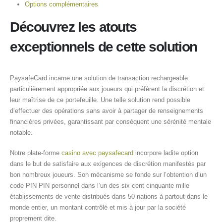
Options complémentaires
Découvrez les atouts
exceptionnels de cette solution
PaysafeCard incarne une solution de transaction rechargeable
particulièrement appropriée aux joueurs qui préfèrent la discrétion et
leur maîtrise de ce portefeuille. Une telle solution rend possible
d’effectuer des opérations sans avoir à partager de renseignements
financières privées, garantissant par conséquent une sérénité mentale
notable.
Notre plate-forme
casino avec paysafecard
incorpore ladite option
dans le but de satisfaire aux exigences de discrétion manifestés par
bon nombreux joueurs. Son mécanisme se fonde sur l’obtention d’un
code PIN PIN personnel dans l’un des six cent cinquante mille
établissements de vente distribués dans 50 nations à partout dans le
monde entier, un montant contrôlé et mis à jour par la société
proprement dite.