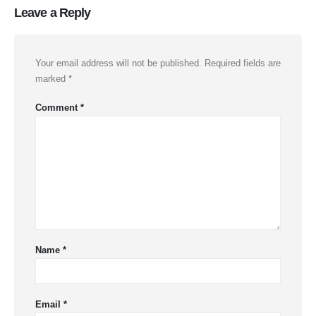
Leave a Reply
Your email address will not be published.
Required fields are
marked
*
Comment
*
Name
*
Email
*