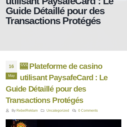
utilisant PaysafeCard : Le
Guide Détaillé pour des
Transactions Protégés
🎰 Plateforme de casino
16
utilisant PaysafeCard : Le
May
Guide Détaillé pour des
Transactions Protégés
By
RebelReklam
Uncategorized
0 Comments