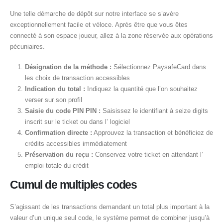
Une telle démarche de dépôt sur notre interface se s’avère
exceptionnellement facile et véloce. Après être que vous êtes
connecté à son espace joueur, allez à la zone réservée aux opérations
pécuniaires.
Désignation de la méthode :
Sélectionnez PaysafeCard dans
les choix de transaction accessibles
Indication du total :
Indiquez la quantité que l’on souhaitez
verser sur son profil
Saisie du code PIN PIN :
Saisissez le identifiant à seize digits
inscrit sur le ticket ou dans l’ logiciel
Confirmation directe :
Approuvez la transaction et bénéficiez de
crédits accessibles immédiatement
Préservation du reçu :
Conservez votre ticket en attendant l’
emploi totale du crédit
Cumul de multiples codes
S’agissant de les transactions demandant un total plus important à la
valeur d’un unique seul code, le système permet de combiner jusqu’à