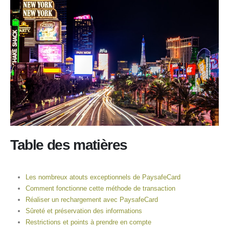
Table des matières
Les nombreux atouts exceptionnels de PaysafeCard
Comment fonctionne cette méthode de transaction
Réaliser un rechargement avec PaysafeCard
Sûreté et préservation des informations
Restrictions et points à prendre en compte