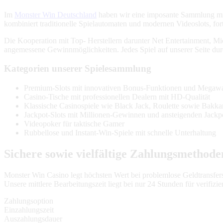
Im
Monster Win Deutschland
haben wir eine imposante Sammlung mit
kombiniert traditionelle Spielautomaten und modernen Videoslots, for
Die Kooperation mit Top- Herstellern darunter Net Entertainment, M
angemessene Gewinnmöglichkeiten. Jedes Spiel auf unserer Seite durch
Kategorien unserer Spielesammlung
Premium-Slots mit innovativen Bonus-Funktionen und Megawa
Casino-Tische mit professionellen Dealern mit HD-Qualität
Klassische Casinospiele wie Black Jack, Roulette sowie Bakkar
Jackpot-Slots mit Millionen-Gewinnen und ansteigenden Jackp
Videopoker für taktische Gamer
Rubbellose und Instant-Win-Spiele mit schnelle Unterhaltung
Sichere sowie vielfältige Zahlungsmethode
Monster Win Casino legt höchsten Wert bei problemlose Geldtransfers
Unsere mittlere Bearbeitungszeit liegt bei nur 24 Stunden für verifiz
Zahlungsoption
Einzahlungszeit
Auszahlungsdauer