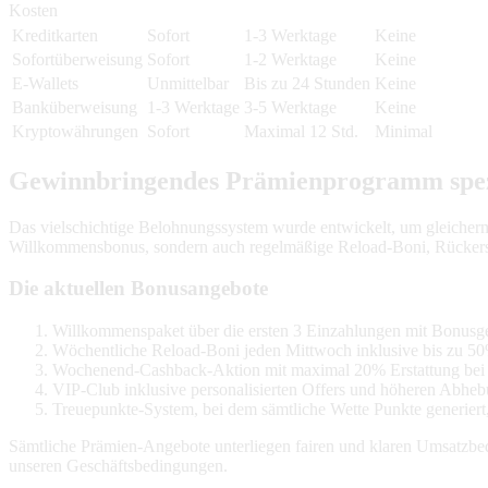
Kosten
Kreditkarten
Sofort
1-3 Werktage
Keine
Sofortüberweisung
Sofort
1-2 Werktage
Keine
E-Wallets
Unmittelbar
Bis zu 24 Stunden
Keine
Banküberweisung
1-3 Werktage
3-5 Werktage
Keine
Kryptowährungen
Sofort
Maximal 12 Std.
Minimal
Gewinnbringendes Prämienprogramm spezie
Das vielschichtige Belohnungssystem wurde entwickelt, um gleicherma
Willkommensbonus, sondern auch regelmäßige Reload-Boni, Rückers
Die aktuellen Bonusangebote
Willkommenspaket über die ersten 3 Einzahlungen mit Bonusge
Wöchentliche Reload-Boni jeden Mittwoch inklusive bis zu 5
Wochenend-Cashback-Aktion mit maximal 20% Erstattung bei 
VIP-Club inklusive personalisierten Offers und höheren Abhe
Treuepunkte-System, bei dem sämtliche Wette Punkte generiert
Sämtliche Prämien-Angebote unterliegen fairen und klaren Umsatzbed
unseren Geschäftsbedingungen.