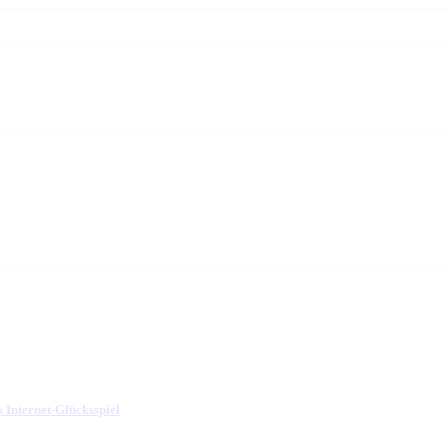
 Internet-Glücksspiel