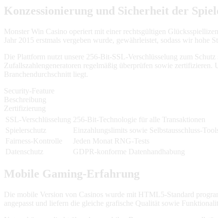
Konzessionierung und Sicherheit der Spiel
Monster Win Casino operiert mit einer rechtsgültigen Glücksspielli
Jahr 2015 erstmals vergeben wurde, gewährleistet, sodass wir hohe S
Die Plattform nutzt unsere 256-Bit-SSL-Verschlüsselung zum Schutz
Zufallszahlengeneratoren regelmäßig überprüfen sowie zertifizieren. 
Branchendurchschnitt liegt.
Security-Feature
Beschreibung
Zertifizierung
SSL-Verschlüsselung
256-Bit-Technologie für alle Transaktionen
Spielerschutz
Einzahlungslimits sowie Selbstausschluss-Tool
Fairness-Kontrolle
Jeden Monat RNG-Tests
Datenschutz
GDPR-konforme Datenhandhabung
Mobile Gaming-Erfahrung
Die mobile Version von Casinos wurde mit HTML5-Standard programmie
angepasst und liefern die gleiche grafische Qualität sowie Funktionali