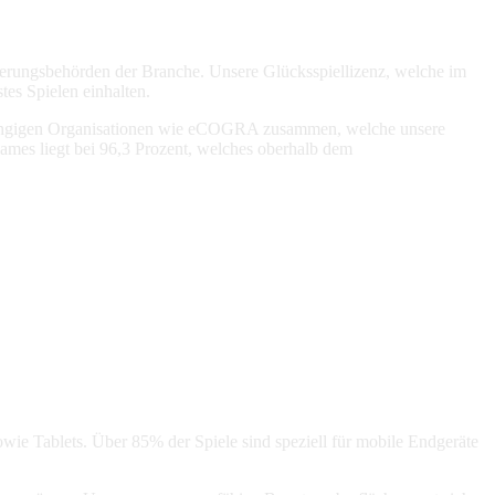
ierungsbehörden der Branche. Unsere Glücksspiellizenz, welche im
es Spielen einhalten.
abhängigen Organisationen wie eCOGRA zusammen, welche unsere
Games liegt bei 96,3 Prozent, welches oberhalb dem
ie Tablets. Über 85% der Spiele sind speziell für mobile Endgeräte