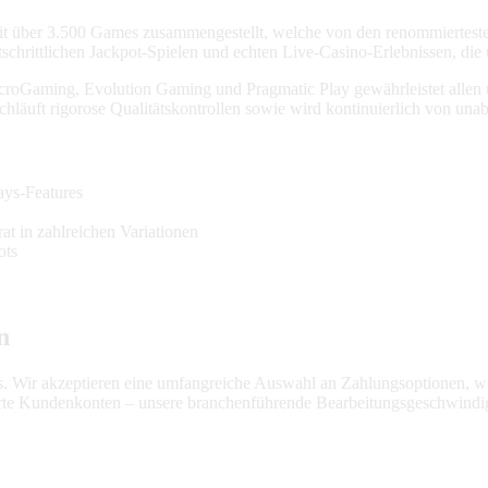
 über 3.500 Games zusammengestellt, welche von den renommiertesten
tschrittlichen Jackpot-Spielen und echten Live-Casino-Erlebnissen, die
icroGaming, Evolution Gaming und Pragmatic Play gewährleistet allen 
läuft rigorose Qualitätskontrollen sowie wird kontinuierlich von unabh
ys-Features
at in zahlreichen Variationen
ots
n
. Wir akzeptieren eine umfangreiche Auswahl an Zahlungsoptionen, wel
ierte Kundenkonten – unsere branchenführende Bearbeitungsgeschwindigke