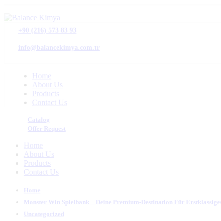
+90 (216) 573 83 93
info@balancekimya.com.tr
Home
About Us
Products
Contact Us
Catalog
Offer Request
Home
About Us
Products
Contact Us
Home
Monster Win Spielbank – Deine Premium-Destination Für Erstklassiges
Uncategorized