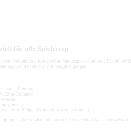
ll für alle Spielertyp
ßen Neukunden wie auch treue Stammspieler kontinuierlich zu würdigen
tattungen und exklusive VIP-Vergünstigungen.
ld sowie Free Spins
0% Extra-Guthaben
Verlusten
bungsgrenzen
, welche zu Echtgeld konvertiert werden können
ingungen. Wir verzichten bewusst bei versteckte Klauseln sowie komm