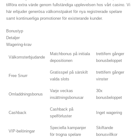
tillföra extra värde genom fullständiga upplevelsen hos vårt casino. Vi
här erbjuder generösa välkomstpaket för nya registrerade spelare
samt kontinuerliga promotioner för existerande kunder.
Bonustyp
Detaljer
Wagering-krav
Matchbonus på initiala
trettifem gånger
Välkomsterbjudande
depositionen
bonusbeloppet
Gratisspel på särskilt
trettifem gånger
Free Snurr
valda slots
vinster
Varje veckas
30x
Omladdningsbonus
insättningsbonusar
bonusbeloppet
Cashback på
Cashback
Inget wagering
spelförluster
Speciella kampanjer
Skiftande
VIP-belöningar
för trogna spelare
bonusvillkor