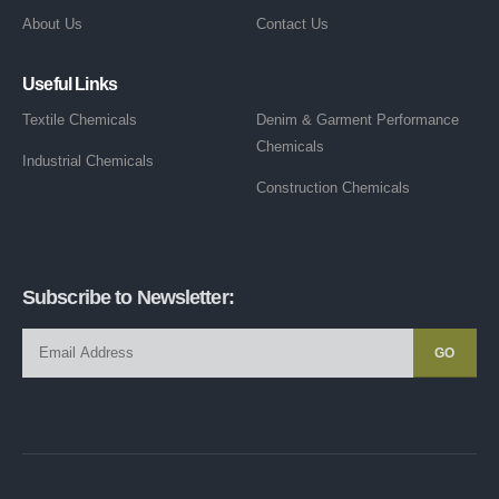
About Us
Contact Us
Useful Links
Textile Chemicals
Denim & Garment Performance
Chemicals
Industrial Chemicals
Construction Chemicals
Subscribe to Newsletter:
GO