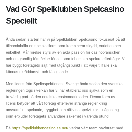
Vad Gör Spelklubben Spelcasino
Speciellt
Ända sedan starten har vi på Spelklubben Spelcasino fokuserat på att
tillhandahålla en spelplattform som kombinerar skydd, variation och
enkelhet. Vår rörelse styrs av en äkta passion för casinobranschen
och en grundlig förståelse för allt som inhemska spelare efterfrågar. Vi
har byggt företagets sajt med utgångspunkt i att varje tillfälle ska
kännas skräddarsytt och fängslande.
Med licens från Spelinspektionen i Sverige ända sedan den svenska
regleringen togs i verkan har vi här etablerat oss själva som en
trovärdig part på den nordiska casinomarknaden. Denna form av
licens betyder att vårt företag efterlever stränga regler kring
ansvarsfullt spelande, trygghet och rättvisa spelvillkor – någonting
som erbjuder företagets användare säkerhet i varenda stund.
På
https://spelklubbencasino.se.net/
verkar vårt team oavbrutet med