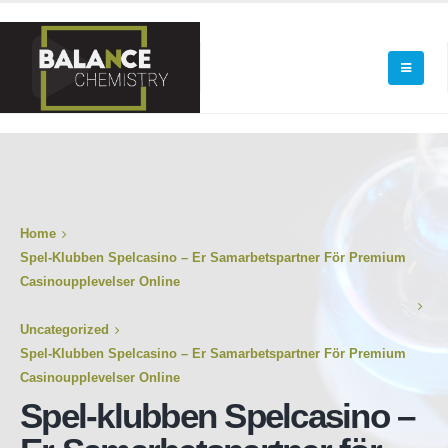
Home
Spel-Klubben Spelcasino – Er Samarbetspartner För Premium
Casinoupplevelser Online
Uncategorized
Spel-Klubben Spelcasino – Er Samarbetspartner För Premium
Casinoupplevelser Online
Spel-klubben Spelcasino –