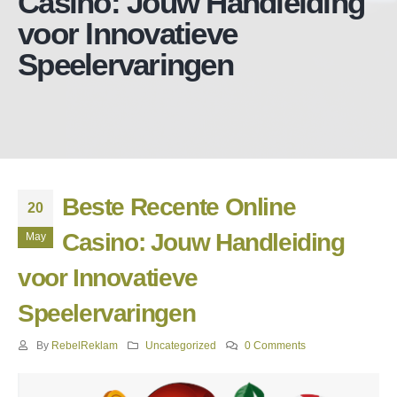
Сasino: Jouw Handleiding
voor Innovatieve
Speelervaringen
Beste Recente Online
20
Сasino: Jouw Handleiding
May
voor Innovatieve
Speelervaringen
By
RebelReklam
Uncategorized
0 Comments