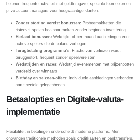
belonen frequente activiteit met geldterugave, speciale toernooien en
privé accountmanagers voor hoogwaardige klanten.
Zonder storting vereist bonussen:
Probeerpakketten die
risicovrij spelen haalbaar maken zonder beginnen investering
Herlaad bonussen:
Wekelijks of per maand aanbiedingen voor
actieve spelers die de balans verhogen
Terugbetaling programma’s:
Fractie van verliezen wordt
teruggestort, frequent zonder speelvereisten
Wedstrijden en races:
Wedstrijd evenementen met prijzenpotten
verdeeld over winnaars
Birthday en seizoen-offers:
Individuele aanbiedingen verbonden
aan speciale gelegenheden
Betaalopties en Digitale-valuta-
implementatie
Flexibiliteit in betalingen onderscheidt moderne platforms. Men
ontvangen traditionele methoden zoals creditkaarten en banktransfers,