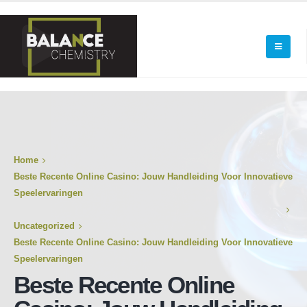
Home
Beste Recente Online Сasino: Jouw Handleiding Voor Innovatieve
Speelervaringen
Uncategorized
Beste Recente Online Сasino: Jouw Handleiding Voor Innovatieve
Speelervaringen
Beste Recente Online