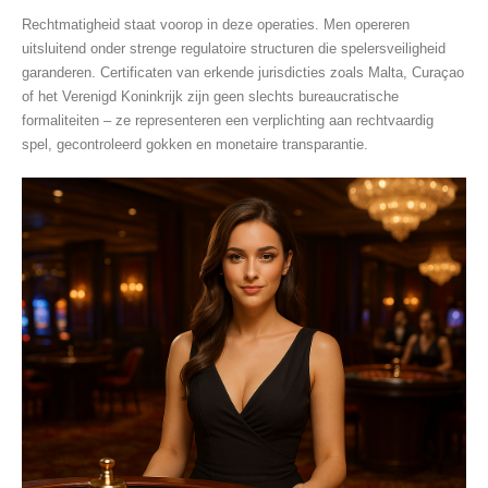
Rechtmatigheid staat voorop in deze operaties. Men opereren
uitsluitend onder strenge regulatoire structuren die spelersveiligheid
garanderen. Certificaten van erkende jurisdicties zoals Malta, Curaçao
of het Verenigd Koninkrijk zijn geen slechts bureaucratische
formaliteiten – ze representeren een verplichting aan rechtvaardig
spel, gecontroleerd gokken en monetaire transparantie.