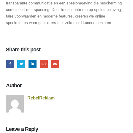
transparante communicatie en een speelomgeving die bescherming
combineert met spanning. Door te concentreren op spelersbeleving,
faire voorwaarden en moderne features, creëren we online
speelruimtes waar gebruikers met zekerheid kunnen genieten.
Share this post
Author
RebelReklam
Leave a Reply