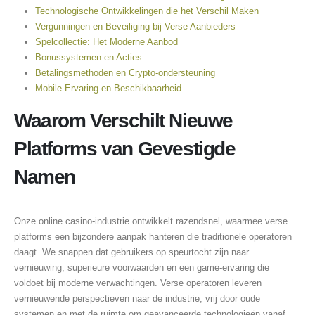
Technologische Ontwikkelingen die het Verschil Maken
Vergunningen en Beveiliging bij Verse Aanbieders
Spelcollectie: Het Moderne Aanbod
Bonussystemen en Acties
Betalingsmethoden en Crypto-ondersteuning
Mobile Ervaring en Beschikbaarheid
Waarom Verschilt Nieuwe
Platforms van Gevestigde
Namen
Onze online casino-industrie ontwikkelt razendsnel, waarmee verse
platforms een bijzondere aanpak hanteren die traditionele operatoren
daagt. We snappen dat gebruikers op speurtocht zijn naar
vernieuwing, superieure voorwaarden en een game-ervaring die
voldoet bij moderne verwachtingen. Verse operatoren leveren
vernieuwende perspectieven naar de industrie, vrij door oude
systemen en met de ruimte om geavanceerde technologieën vanaf