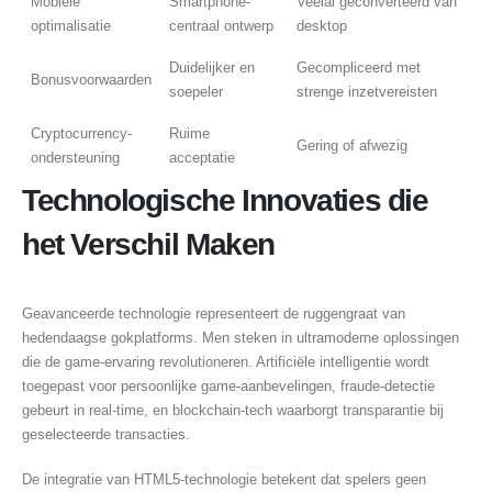
Mobiele
Smartphone-
Veelal geconverteerd van
optimalisatie
centraal ontwerp
desktop
Duidelijker en
Gecompliceerd met
Bonusvoorwaarden
soepeler
strenge inzetvereisten
Cryptocurrency-
Ruime
Gering of afwezig
ondersteuning
acceptatie
Technologische Innovaties die
het Verschil Maken
Geavanceerde technologie representeert de ruggengraat van
hedendaagse gokplatforms. Men steken in ultramoderne oplossingen
die de game-ervaring revolutioneren. Artificiële intelligentie wordt
toegepast voor persoonlijke game-aanbevelingen, fraude-detectie
gebeurt in real-time, en blockchain-tech waarborgt transparantie bij
geselecteerde transacties.
De integratie van HTML5-technologie betekent dat spelers geen