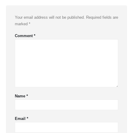
Your email address will not be published.
Required fields are
marked
*
Comment
*
Name
*
Email
*