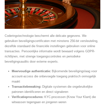
Coderingstechnologie beschermt alle delicate gegevens. We
gebruiken beveiligingscertificaten met minstens 256-bit versleuteling,
dezelfde standaard die financiële instellingen gebruiken voor online
transacties. Persoonlijke informatie wordt bewaard volgens GDPR-
richtlijnen, met strenge toegangscontroles en periodieke
beveiligingsaudits door externe experts.
Meervoudige authenticatie:
Bijkomende beveiligingslaag voor
account-access die onbevoegde toegang praktisch onmogelijk
maakt
Transactiebewaking:
Digitale systemen die ongebruikelijke
patronen identificeren en direct signaleren
Verificatieprocedures:
KYC-processen (Know Your Klant) die
witwassen tegengaan en jongeren weren