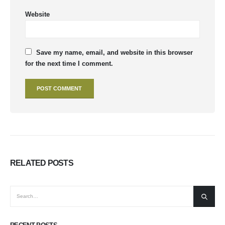
Website
Save my name, email, and website in this browser
for the next time I comment.
RELATED
POSTS