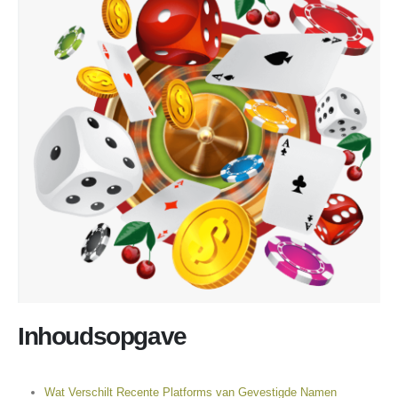
Inhoudsopgave
Wat Verschilt Recente Platforms van Gevestigde Namen