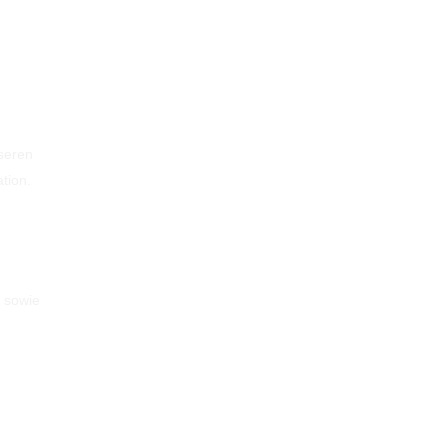
seren
tion.
n sowie