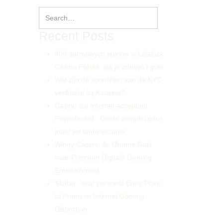
Recent Posts
400 darmowych spinów w Lolajack
Casino Polska: jak je zdobyć i grać
Wat zijn de voordelen van de KYC-
verificatie bij Kaasino?
Casino sur internet acceptant
Paysafecard : Guide complet pour
jouer en toute sécurité
Winny Casino: Je Ultieme Gids
naar Premium Digitale Gaming
Entertainment
Slotlair: Your personal Entry Point
to Premium Internet Gaming
Distinction