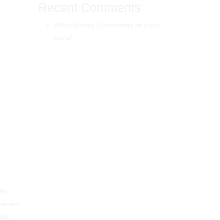
Recent Comments
A WordPress Commenter
on
Hello
world!
er.
r einem
tic