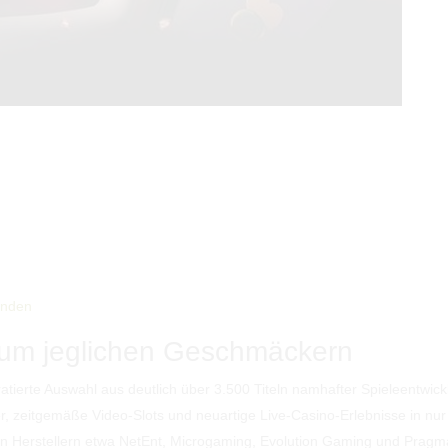
unden
o zum jeglichen Geschmäckern
tierte Auswahl aus deutlich über 3.500 Titeln namhafter Spieleentwickl
r, zeitgemäße Video-Slots und neuartige Live-Casino-Erlebnisse in nu
 Herstellern etwa NetEnt, Microgaming, Evolution Gaming und Pragma