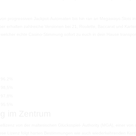
 von progressiven Jackpot-Automaten bis hin ran an Megaways-Slots in
 erhalten zahlreiche Versionen bei 21, Roulette, Baccarat und Karte
, welcher echte Casino-Stimmung sofort zu euch in dein Hause transport
96.2%
98,5%
97,8%
95.5%
ng im Zentrum
ellizenz von der maltesischen Glücksspiel- Authority (MGA), einer von
iese Lizenz folgt harten Bestimmungen wie auch wiederkehrenden Kontr