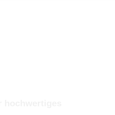
ür hochwertiges