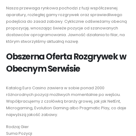
Nasza przewaga rynkowa pochodzi z fuzji współczesnej
aparatury, rozległej gamy rozgrywek oraz sprawiedliwego
podejścia do zasad zabawy. Cyklicznie odświeżamy obecną
propozycję, wnoszając świeże pozycje od szanowanych
dostawców oprogramowania. Jawność działania to filar, na
którym stworzyliśmy aktualną nazwę.
Obszerna Oferta Rozgrywek w
Obecnym Serwisie
Katalog Euro Casino zawiera w sobie ponad 2000
różnorodnych pozycji możliwych momentalnie po wejściu.
Współpracujemy z czołówką branży growej, jak jak NetEnt,
Microgaming, Evolution Gaming albo Pragmatic Play, co daje
najwyższą jakość zabawy.
Rodzaj Gier
Suma Pozycji