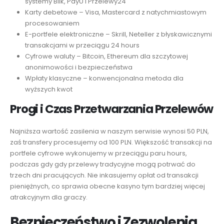
systemy Blik, PayU i Przelewy24
Karty debetowe – Visa, Mastercard z natychmiastowym
procesowaniem
E-portfele elektroniczne – Skrill, Neteller z błyskawicznymi
transakcjami w przeciągu 24 hours
Cyfrowe waluty – Bitcoin, Ethereum dla szczytowej
anonimowości i bezpieczeństwa
Wpłaty klasyczne – konwencjonalna metoda dla
wyższych kwot
Progi i Czas Przetwarzania Przelewów
Najniższa wartość zasilenia w naszym serwisie wynosi 50 PLN,
zaś transfery procesujemy od 100 PLN. Większość transakcji na
portfele cyfrowe wykonujemy w przeciągu paru hours,
podczas gdy gdy przelewy tradycyjne mogą potrwać do
trzech dni pracujących. Nie inkasujemy opłat od transakcji
pieniężnych, co sprawia obecne kasyno tym bardziej więcej
atrakcyjnym dla graczy.
Bezpieczeństwo i Zezwolenia