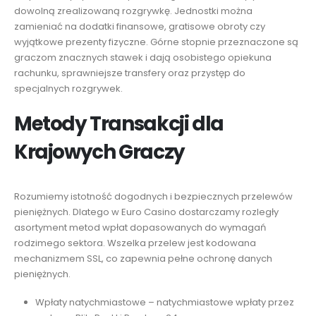
dowolną zrealizowaną rozgrywkę. Jednostki można
zamieniać na dodatki finansowe, gratisowe obroty czy
wyjątkowe prezenty fizyczne. Górne stopnie przeznaczone są
graczom znacznych stawek i dają osobistego opiekuna
rachunku, sprawniejsze transfery oraz przystęp do
specjalnych rozgrywek.
Metody Transakcji dla
Krajowych Graczy
Rozumiemy istotność dogodnych i bezpiecznych przelewów
pieniężnych. Dlatego w Euro Casino dostarczamy rozległy
asortyment metod wpłat dopasowanych do wymagań
rodzimego sektora. Wszelka przelew jest kodowana
mechanizmem SSL, co zapewnia pełne ochronę danych
pieniężnych.
Wpłaty natychmiastowe – natychmiastowe wpłaty przez