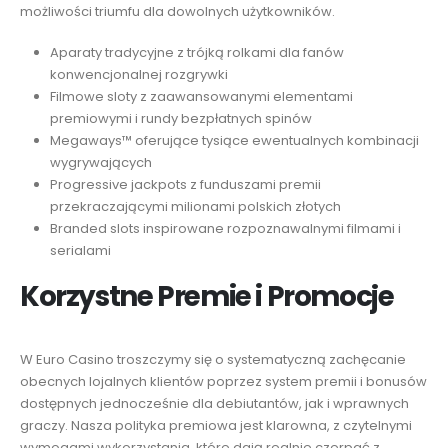
możliwości triumfu dla dowolnych użytkowników.
Aparaty tradycyjne z trójką rolkami dla fanów
konwencjonalnej rozgrywki
Filmowe sloty z zaawansowanymi elementami
premiowymi i rundy bezpłatnych spinów
Megaways™ oferujące tysiące ewentualnych kombinacji
wygrywających
Progressive jackpots z funduszami premii
przekraczającymi milionami polskich złotych
Branded slots inspirowane rozpoznawalnymi filmami i
serialami
Korzystne Premie i Promocje
W Euro Casino troszczymy się o systematyczną zachęcanie
obecnych lojalnych klientów poprzez system premii i bonusów
dostępnych jednocześnie dla debiutantów, jak i wprawnych
graczy. Nasza polityka premiowa jest klarowna, z czytelnymi
wymogami wykorzystania, które dają realnie czerpać z