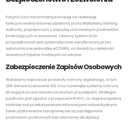
Kasyno Euro ma formalną koncesję na realizację
funkcjonowania losowej udzieloną przez Maltańską Gaming
Authority, pojedynczym z najwyżej szanowanych podmiotów
kontrolujących w dziedzinie. Obecny system liczb
przypadkowych jest systematycznie weryfikowany przez
autonomiczne jednostkę eCOGRA, co świadczy rzetelność
dowolnych tytułów możliwych na witrynie.
Zabezpieczenie Zapisów Osobowych
Wdrażamy najnowsze protokoły ochrony digitalnego, w tym
256-bitowe kodowanie SSL oraz rozwinięte systemy ochrony
strzegące przed nieautoryzowanym przystępem. Strategia
poufności jest zgodna z przepisami RODO, co daje kompletną
kontrolę nad przekazywanymi informacjami indywidualnymi.
Dane użytkowników bynajmniej nie są udostępniane
podmiotom postronnym bez klarownej akceptacji.