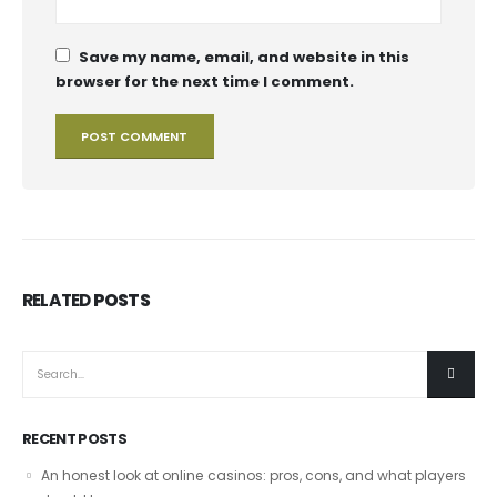
Save my name, email, and website in this
browser for the next time I comment.
RELATED
POSTS
RECENT POSTS
An honest look at online casinos: pros, cons, and what players