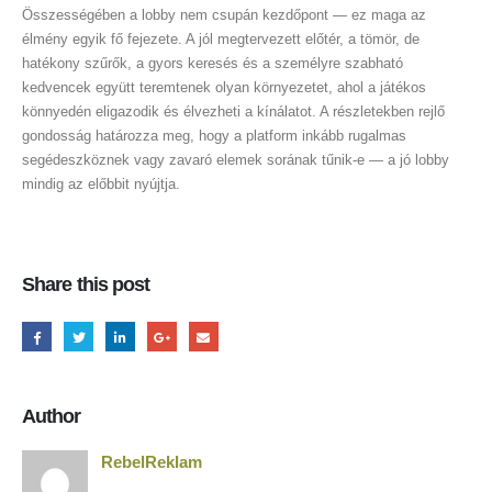
Összességében a lobby nem csupán kezdőpont — ez maga az
élmény egyik fő fejezete. A jól megtervezett előtér, a tömör, de
hatékony szűrők, a gyors keresés és a személyre szabható
kedvencek együtt teremtenek olyan környezetet, ahol a játékos
könnyedén eligazodik és élvezheti a kínálatot. A részletekben rejlő
gondosság határozza meg, hogy a platform inkább rugalmas
segédeszköznek vagy zavaró elemek sorának tűnik-e — a jó lobby
mindig az előbbit nyújtja.
Share this post
Author
RebelReklam