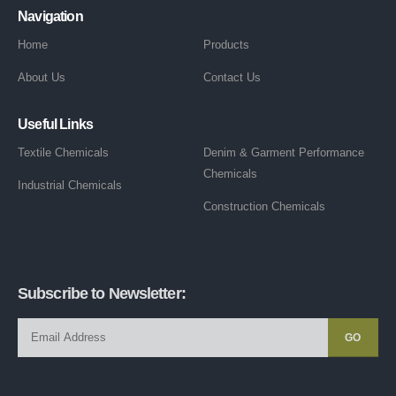
Navigation
Home
Products
About Us
Contact Us
Useful Links
Textile Chemicals
Denim & Garment Performance
Chemicals
Industrial Chemicals
Construction Chemicals
Subscribe to Newsletter:
GO