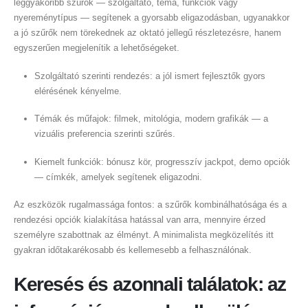
leggyakoribb szűrők — szolgáltató, téma, funkciók vagy
nyereménytípus — segítenek a gyorsabb eligazodásban, ugyanakkor
a jó szűrők nem törekednek az oktató jellegű részletezésre, hanem
egyszerűen megjelenítik a lehetőségeket.
Szolgáltató szerinti rendezés: a jól ismert fejlesztők gyors
elérésének kényelme.
Témák és műfajok: filmek, mitológia, modern grafikák — a
vizuális preferencia szerinti szűrés.
Kiemelt funkciók: bónusz kör, progresszív jackpot, demo opciók
— címkék, amelyek segítenek eligazodni.
Az eszközök rugalmassága fontos: a szűrők kombinálhatósága és a
rendezési opciók kialakítása hatással van arra, mennyire érzed
személyre szabottnak az élményt. A minimalista megközelítés itt
gyakran időtakarékosabb és kellemesebb a felhasználónak.
Keresés és azonnali találatok: az