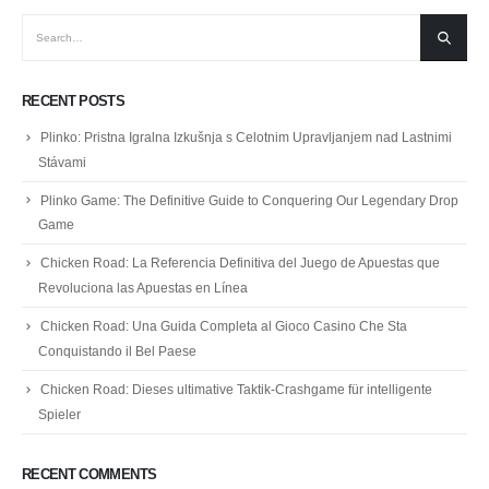
RECENT POSTS
Plinko: Pristna Igralna Izkušnja s Celotnim Upravljanjem nad Lastnimi
Stávami
Plinko Game: The Definitive Guide to Conquering Our Legendary Drop
Game
Chicken Road: La Referencia Definitiva del Juego de Apuestas que
Revoluciona las Apuestas en Línea
Chicken Road: Una Guida Completa al Gioco Casino Che Sta
Conquistando il Bel Paese
Chicken Road: Dieses ultimative Taktik-Crashgame für intelligente
Spieler
RECENT COMMENTS