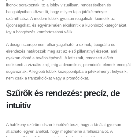
ikonok sorakoznak itt: a lobby vizuálisan, rendezésében és
hangsúlyaiban közvetíti, hogy milyen fajta játékélményre
számíthatsz. A modern lobbik gyorsan reagálnak, kiemelik az
újdonságokat, és egyértelműen elkülönítik a különböző kategóriákat,
így a böngészés komfortosabbá válik.
A design szerepe nem elhanyagolható: a színek, tipográfia és
elrendezés határozzák meg azt az első pillanatnyi érzetet, ami
gyakran döntő a továbblépésnél. A letisztult, rendezett előtér
csökkenti a vizuális zajt, míg a dinamikus, promóciós elemek energiát
sugároznak. A legjobb lobbik középpontjába a játékélményt helyezik,
nem csak a tranzakciókat vagy a promóciókat.
Szűrők és rendezés: precíz, de
intuitív
A hatékony szűrőrendszer lehetővé teszi, hogy a kínálat gyorsan
átlátható legyen anélkül, hogy megterhelné a felhasználót. A