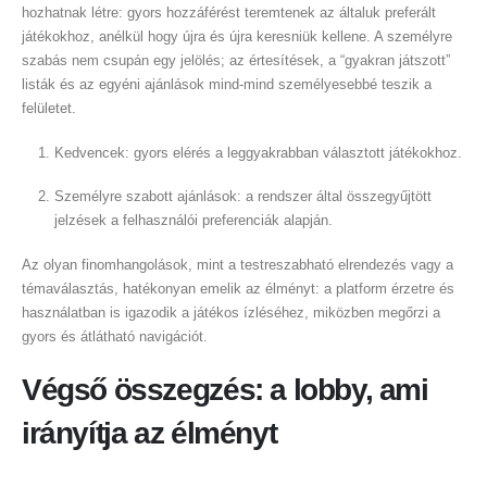
hozhatnak létre: gyors hozzáférést teremtenek az általuk preferált
játékokhoz, anélkül hogy újra és újra keresniük kellene. A személyre
szabás nem csupán egy jelölés; az értesítések, a “gyakran játszott”
listák és az egyéni ajánlások mind-mind személyesebbé teszik a
felületet.
Kedvencek: gyors elérés a leggyakrabban választott játékokhoz.
Személyre szabott ajánlások: a rendszer által összegyűjtött
jelzések a felhasználói preferenciák alapján.
Az olyan finomhangolások, mint a testreszabható elrendezés vagy a
témaválasztás, hatékonyan emelik az élményt: a platform érzetre és
használatban is igazodik a játékos ízléséhez, miközben megőrzi a
gyors és átlátható navigációt.
Végső összegzés: a lobby, ami
irányítja az élményt