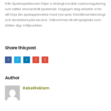
från Spelinspektionen följer vi strängt nordisk casinoregulering
och sätter ansvarsfullt spelande. Dagligen dag arbetar vi för
att höja din spelupplevelse med nya spel, förbättrad teknologi
och skräddarsydd service. Välkommen till ett spelplats som
ställer dig i mittpunkten.
Share this post
Author
RebelReklam