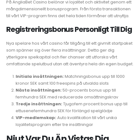
På AngliaBet Casino belönar vi lojalitet och aktivitet genom ett
mångdimensionellt bonusprogram. Från första transaktionen
till vårt VIP-program finns det hela tiden förmåner att utnyttja.
Registreringsbonus Personligt Till Dig
Nya spelare hos vårt casino får tillgång till ett givmilt startpaket
som spänner sig över flera insättningar. Detta ger dig
ytterligare spelkapital och fler chanser att utforska vårt
omfattande spelutbud utan att äventyra hela din egen budget.
Initiala insättningen:
Matchningsbonus upp till 1000
kronor SEK samt 100 freespins på utvalda slots
Nästa insättningen:
50-procents bonus upp till
femhundra SEK med reducerade omsättningskrav
Tredje insättningen:
Tjugofem procent bonus upp till
ettusenefemhundra SEK för förlängd spelglädje
VIP-medlemskap:
Auto kvalifikation till vårt unika
lojalitetsprogram efter tre insättningar
Njut Var Du Än Vistas Dig