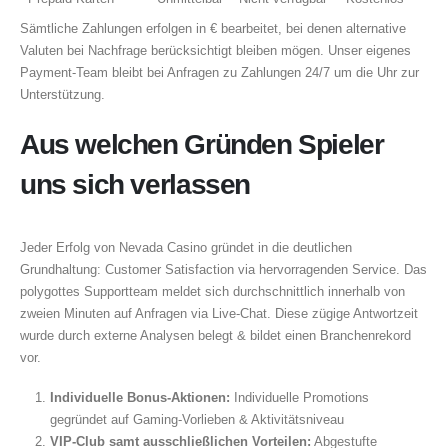
Sämtliche Zahlungen erfolgen in € bearbeitet, bei denen alternative
Valuten bei Nachfrage berücksichtigt bleiben mögen. Unser eigenes
Payment-Team bleibt bei Anfragen zu Zahlungen 24/7 um die Uhr zur
Unterstützung.
Aus welchen Gründen Spieler
uns sich verlassen
Jeder Erfolg von Nevada Casino gründet in die deutlichen
Grundhaltung: Customer Satisfaction via hervorragenden Service. Das
polygottes Supportteam meldet sich durchschnittlich innerhalb von
zweien Minuten auf Anfragen via Live-Chat. Diese zügige Antwortzeit
wurde durch externe Analysen belegt & bildet einen Branchenrekord
vor.
Individuelle Bonus-Aktionen:
Individuelle Promotions
gegründet auf Gaming-Vorlieben & Aktivitätsniveau
VIP-Club samt ausschließlichen Vorteilen:
Abgestufte