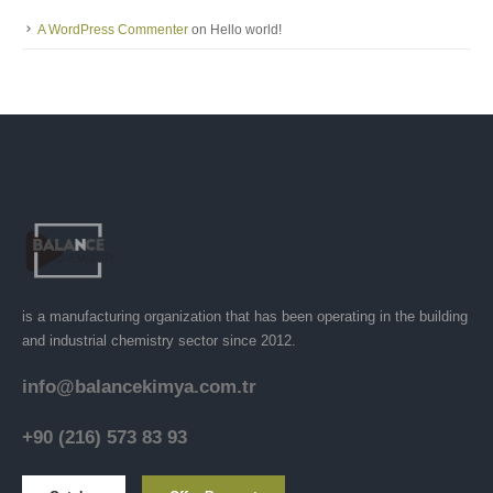
A WordPress Commenter
on
Hello world!
is a manufacturing organization that has been operating in the building
and industrial chemistry sector since 2012.
info@balancekimya.com.tr
+90 (216) 573 83 93