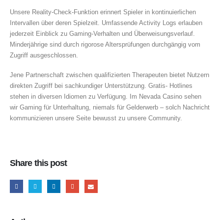
Unsere Reality-Check-Funktion erinnert Spieler in kontinuierlichen
Intervallen über deren Spielzeit. Umfassende Activity Logs erlauben
jederzeit Einblick zu Gaming-Verhalten und Überweisungsverlauf.
Minderjährige sind durch rigorose Altersprüfungen durchgängig vom
Zugriff ausgeschlossen.
Jene Partnerschaft zwischen qualifizierten Therapeuten bietet Nutzern
direkten Zugriff bei sachkundiger Unterstützung. Gratis- Hotlines
stehen in diversen Idiomen zu Verfügung. Im Nevada Casino sehen
wir Gaming für Unterhaltung, niemals für Gelderwerb – solch Nachricht
kommunizieren unsere Seite bewusst zu unsere Community.
Share this post