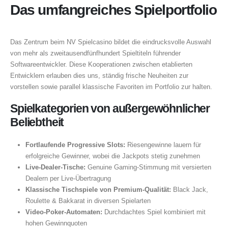
Das umfangreiches Spielportfolio
Das Zentrum beim NV Spielcasino bildet die eindrucksvolle Auswahl
von mehr als zweitausendfünfhundert Spieltiteln führender
Softwareentwickler. Diese Kooperationen zwischen etablierten
Entwicklern erlauben dies uns, ständig frische Neuheiten zur
vorstellen sowie parallel klassische Favoriten im Portfolio zur halten.
Spielkategorien von außergewöhnlicher
Beliebtheit
Fortlaufende Progressive Slots:
Riesengewinne lauern für
erfolgreiche Gewinner, wobei die Jackpots stetig zunehmen
Live-Dealer-Tische:
Genuine Gaming-Stimmung mit versierten
Dealern per Live-Übertragung
Klassische Tischspiele von Premium-Qualität:
Black Jack,
Roulette & Bakkarat in diversen Spielarten
Video-Poker-Automaten:
Durchdachtes Spiel kombiniert mit
hohen Gewinnquoten