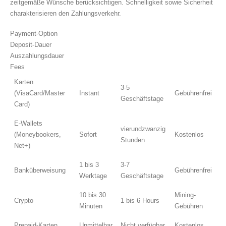
zeitgemäße Wünsche berücksichtigen. Schnelligkeit sowie Sicherheit
charakterisieren den Zahlungsverkehr.
Payment-Option
Deposit-Dauer
Auszahlungsdauer
Fees
Karten
3-5
(VisaCard/Master
Instant
Gebührenfrei
Geschäftstage
Card)
E-Wallets
vierundzwanzig
(Moneybookers,
Sofort
Kostenlos
Stunden
Net+)
1 bis 3
3-7
Banküberweisung
Gebührenfrei
Werktage
Geschäftstage
10 bis 30
Mining-
Crypto
1 bis 6 Hours
Minuten
Gebühren
Prepaid-Karten
Unmittelbar
Nicht verfügbar
Kostenlos