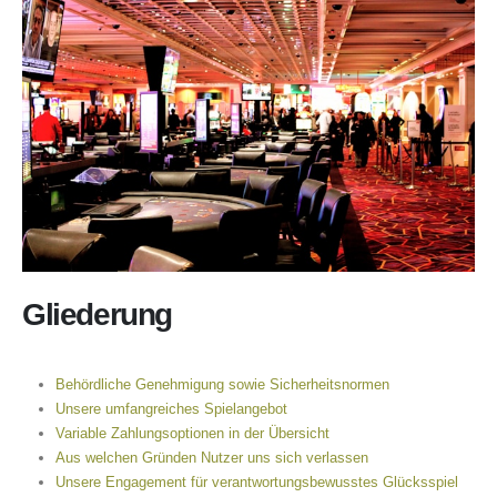
Gliederung
Behördliche Genehmigung sowie Sicherheitsnormen
Unsere umfangreiches Spielangebot
Variable Zahlungsoptionen in der Übersicht
Aus welchen Gründen Nutzer uns sich verlassen
Unsere Engagement für verantwortungsbewusstes Glücksspiel