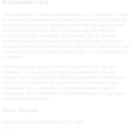
Klantenservice
Dit supportteam is continu toegankelijk via live chat functie, e-mail
en telefonische ondersteuning. Support medewerkers zijn opgeleid
in probleemoplossing en bedienen in meerdere landstalen inclusief
de Nederlandse taal, EN, DE en de Franse taal. De standaard
reactietijd voor live messaging ligt op minder dan 60 seconden
seconden, waarbij elektronische berichten gedurende vier uur uur
krijgen beantwoord. Voor moeilijkere vragen biedt Platin Casino een
ruime FAQ-sectie met uitvoerige antwoorden op veelvoorkomende
problemen.
Verantwoordelijk gaming blijft een cruciaal deel van alle visie.
Gebruikers zijn in staat zelf limits configureren voor deposits,
negatief saldo en gaming tijd. Tijdelijke zelfsluiting varianten gaan
van 24 uur tot definitieve account blokkering. Partnerships met
organisaties zoals GamCare en Gamblers Anonymous groep
accentueren alle commitment aan spelerbescherming en tegengaan
van probleem spelgedrag.
Share this post
Facebook
Twitter
LinkedIn
Google +
Email