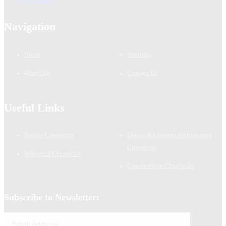
Offer Request
Navigation
Home
Products
About Us
Contact Us
Useful Links
Textile Chemicals
Denim & Garment Performance
Chemicals
Industrial Chemicals
Construction Chemicals
Subscribe to Newsletter: