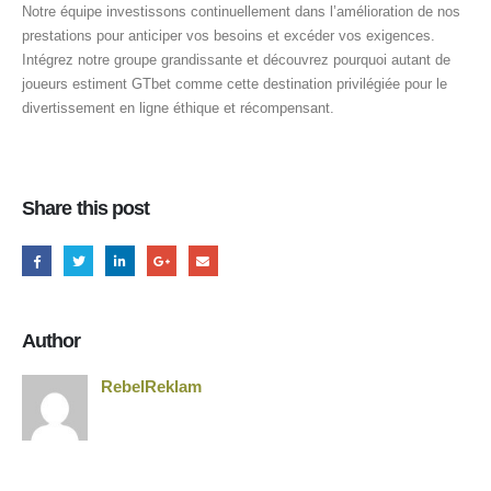
Notre équipe investissons continuellement dans l’amélioration de nos
prestations pour anticiper vos besoins et excéder vos exigences.
Intégrez notre groupe grandissante et découvrez pourquoi autant de
joueurs estiment GTbet comme cette destination privilégiée pour le
divertissement en ligne éthique et récompensant.
Share this post
Author
RebelReklam