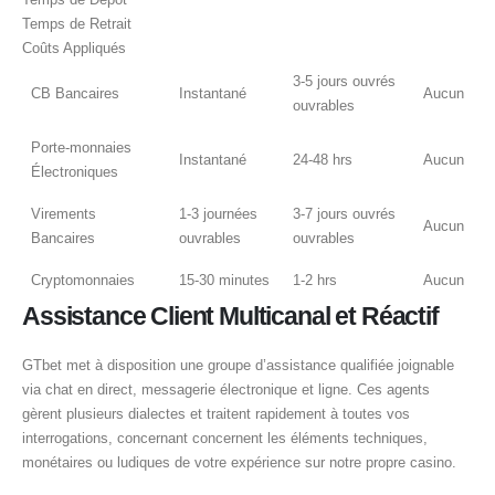
Temps de Retrait
Coûts Appliqués
3-5 jours ouvrés
CB Bancaires
Instantané
Aucun
ouvrables
Porte-monnaies
Instantané
24-48 hrs
Aucun
Électroniques
Virements
1-3 journées
3-7 jours ouvrés
Aucun
Bancaires
ouvrables
ouvrables
Cryptomonnaies
15-30 minutes
1-2 hrs
Aucun
Assistance Client Multicanal et Réactif
GTbet met à disposition une groupe d’assistance qualifiée joignable
via chat en direct, messagerie électronique et ligne. Ces agents
gèrent plusieurs dialectes et traitent rapidement à toutes vos
interrogations, concernant concernent les éléments techniques,
monétaires ou ludiques de votre expérience sur notre propre casino.