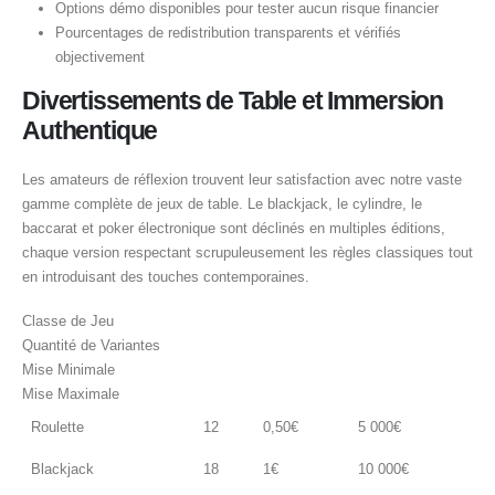
Options démo disponibles pour tester aucun risque financier
Pourcentages de redistribution transparents et vérifiés
objectivement
Divertissements de Table et Immersion
Authentique
Les amateurs de réflexion trouvent leur satisfaction avec notre vaste
gamme complète de jeux de table. Le blackjack, le cylindre, le
baccarat et poker électronique sont déclinés en multiples éditions,
chaque version respectant scrupuleusement les règles classiques tout
en introduisant des touches contemporaines.
Classe de Jeu
Quantité de Variantes
Mise Minimale
Mise Maximale
Roulette
12
0,50€
5 000€
Blackjack
18
1€
10 000€