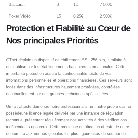
Baccarat
8
1€
7 500€
Poker Vidéo
15
0,25€
2 500€
Protection et Fiabilité au Cœur de
Nos principales Priorités
GTbet déploie un dispositif de chiffrement SSL 256 bits, similaire à
celui utilisé par les établissements bancaires internationales. Cette
importante protection assure la confidentialité totale de vos
informations personnelles et opérations financières. Ces serveurs sont
logés dans des infrastructures hautement protégées, contrôlées
continuellement par des groupes techniques spécialisées.
Un fait attesté démontre notre professionnalisme : notre propre casino
possèdeune licence légale délivrée par une instance de régulation
reconnue, présentant régulièrement nos activités à des vérifications
indépendants rigoureux. Cette précieuse certification atteste de notre
conformité aux normes globales les plus rigoureuses du secteur du