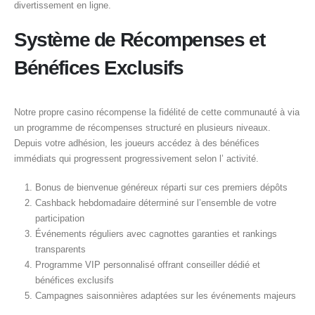
divertissement en ligne.
Système de Récompenses et
Bénéfices Exclusifs
Notre propre casino récompense la fidélité de cette communauté à via
un programme de récompenses structuré en plusieurs niveaux.
Depuis votre adhésion, les joueurs accédez à des bénéfices
immédiats qui progressent progressivement selon l’ activité.
Bonus de bienvenue généreux réparti sur ces premiers dépôts
Cashback hebdomadaire déterminé sur l’ensemble de votre
participation
Événements réguliers avec cagnottes garanties et rankings
transparents
Programme VIP personnalisé offrant conseiller dédié et
bénéfices exclusifs
Campagnes saisonnières adaptées sur les événements majeurs