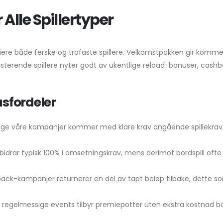
Alle Spillertyper
miere både ferske og trofaste spillere. Velkomstpakken gir komm
erende spillere nyter godt av ukentlige reload-bonuser, cash
sfordeler
ge våre kampanjer kommer med klare krav angående spillekrav
idrar typisk 100% i omsetningskrav, mens derimot bordspill ofte
ack-kampanjer returnerer en del av tapt beløp tilbake, dette s
 regelmessige events tilbyr premiepotter uten ekstra kostnad bo