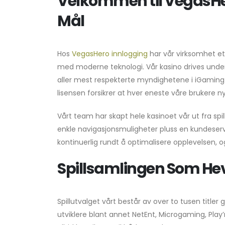
Velkommen til VegasHer
Mål
Hos
VegasHero innlogging
har vår virksomhet et
med moderne teknologi. Vår kasino drives under
aller mest respekterte myndighetene i iGaming-
lisensen forsikrer at hver eneste våre brukere ny
Vårt team har skapt hele kasinoet vår ut fra spill
enkle navigasjonsmuligheter pluss en kundeservi
kontinuerlig rundt å optimalisere opplevelsen, og 
Spillsamlingen Som He
Spillutvalget vårt består av over to tusen tit
utviklere blant annet NetEnt, Microgaming, Play’