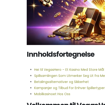
Innholdsfortegnelse
Hei til VegasHero – Et Kasino Med Store Mål
Spillsamlingen Som Utmerker Seg Ut fra M
Betalingsalternativer og Sikkerhet
Kampanjer og Tilbud For Enhver Spillertyper
Mobilkasinoet Hos Oss