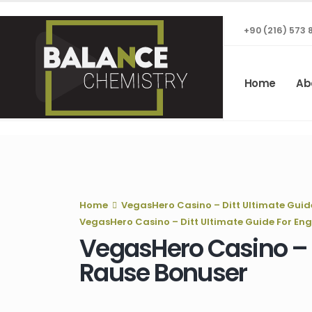
+90 (216) 573 
Home
Ab
Home
VegasHero Casino – Ditt Ultimate Guid
VegasHero Casino – Ditt Ultimate Guide For Eng
VegasHero Casino – D
Rause Bonuser