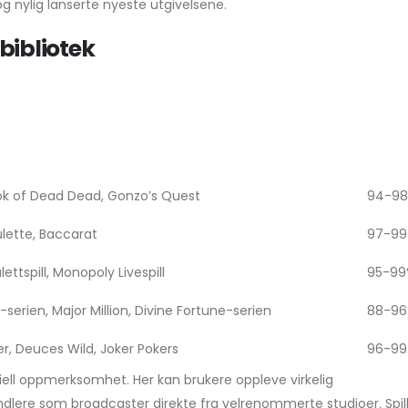
og nylig lanserte nyeste utgivelsene.
lbibliotek
ook of Dead Dead, Gonzo’s Quest
94-9
ulette, Baccarat
97-99
ulettspill, Monopoly Livespill
95-99
erien, Major Million, Divine Fortune-serien
88-9
er, Deuces Wild, Joker Pokers
96-99
iell oppmerksomhet. Her kan brukere oppleve virkelig
ere som broadcaster direkte fra velrenommerte studioer. Spill 