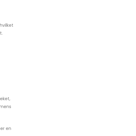
hvilket
t.
eket,
, mens
ner en