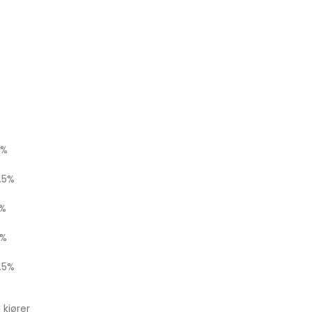
8%
.5%
%
6%
.5%
kjører