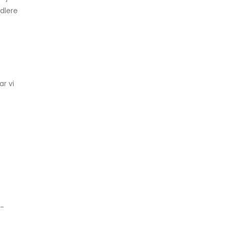
dlere
ar vi
e-