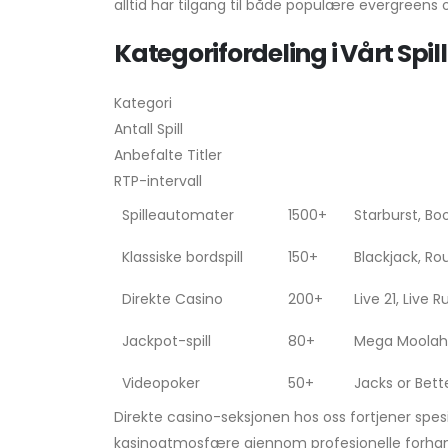
alltid har tilgang til både populære evergreens 
Kategorifordeling i Vårt Spil
Kategori
Antall Spill
Anbefalte Titler
RTP-intervall
Spilleautomater
1500+
Starburst, B
Klassiske bordspill
150+
Blackjack, Ro
Direkte Casino
200+
Live 21, Live R
Jackpot-spill
80+
Mega Moolah-s
Videopoker
50+
Jacks or Bett
Direkte casino-seksjonen hos oss fortjener spes
kasinoatmosfære gjennom profesjonelle forhandl