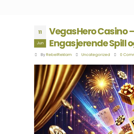
VegasHero Casino – 
11
Engasjerende Spill 
Jun
By
RebelReklam
Uncategorized
0 Com