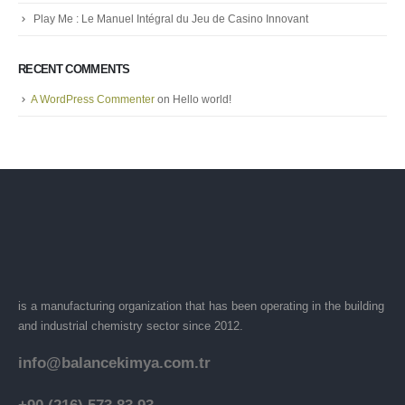
Play Me : Le Manuel Intégral du Jeu de Casino Innovant
RECENT COMMENTS
A WordPress Commenter
on
Hello world!
is a manufacturing organization that has been operating in the building
and industrial chemistry sector since 2012.
info@balancekimya.com.tr