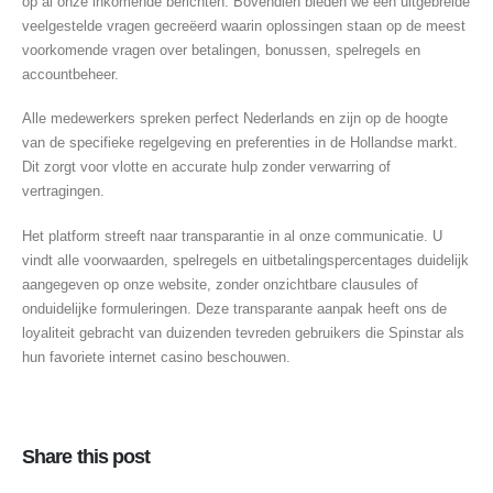
op al onze inkomende berichten. Bovendien bieden we een uitgebreide
veelgestelde vragen gecreëerd waarin oplossingen staan op de meest
voorkomende vragen over betalingen, bonussen, spelregels en
accountbeheer.
Alle medewerkers spreken perfect Nederlands en zijn op de hoogte
van de specifieke regelgeving en preferenties in de Hollandse markt.
Dit zorgt voor vlotte en accurate hulp zonder verwarring of
vertragingen.
Het platform streeft naar transparantie in al onze communicatie. U
vindt alle voorwaarden, spelregels en uitbetalingspercentages duidelijk
aangegeven op onze website, zonder onzichtbare clausules of
onduidelijke formuleringen. Deze transparante aanpak heeft ons de
loyaliteit gebracht van duizenden tevreden gebruikers die Spinstar als
hun favoriete internet casino beschouwen.
Share this post