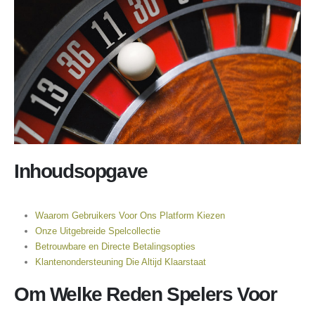
Inhoudsopgave
Waarom Gebruikers Voor Ons Platform Kiezen
Onze Uitgebreide Spelcollectie
Betrouwbare en Directe Betalingsopties
Klantenondersteuning Die Altijd Klaarstaat
Om Welke Reden Spelers Voor