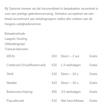
Bij Spinstar kennen wij dat keuzevrijheid in betaalopties essentieel is
voor een prettige gebruikerservaring. Derhalve accepteren we een
breed assortiment aan betalingswijzen welke alle voldoen aan de
hoogste veiligheidsnormen.
Betaalmethode
Laagste Storting
Uitbetalingstijd
Transactiekosten
iDEAL
€10
Direct – 2 uur
Gratis
Creditcard (Visa/Mastercard)
€20
1-3 werkdagen
Gratis
Skrill
€10
Direct – 24 u
Gratis
Neteller
€10
Direct – 24 u
Gratis
Bankoverschrijving
€50
3-5 werkdagen
Gratis
Paysafecard
€10
Niet beschikbaar
Gratis