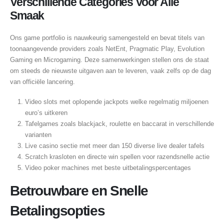
Verschillende Categories Voor Alle
Smaak
Ons game portfolio is nauwkeurig samengesteld en bevat titels van
toonaangevende providers zoals NetEnt, Pragmatic Play, Evolution
Gaming en Microgaming. Deze samenwerkingen stellen ons de staat
om steeds de nieuwste uitgaven aan te leveren, vaak zelfs op de dag
van officiële lancering.
Video slots met oplopende jackpots welke regelmatig miljoenen
euro’s uitkeren
Tafelgames zoals blackjack, roulette en baccarat in verschillende
varianten
Live casino sectie met meer dan 150 diverse live dealer tafels
Scratch krasloten en directe win spellen voor razendsnelle actie
Video poker machines met beste uitbetalingspercentages
Betrouwbare en Snelle
Betalingsopties