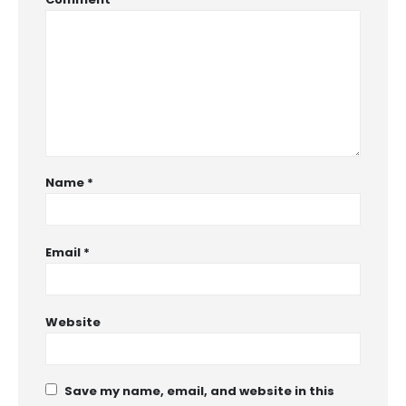
Name
*
Email
*
Website
Save my name, email, and website in this