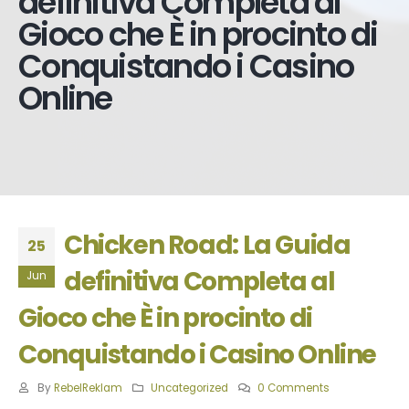
definitiva Completa al
Gioco che È in procinto di
Conquistando i Casino
Online
Chicken Road: La Guida
25
definitiva Completa al
Jun
Gioco che È in procinto di
Conquistando i Casino Online
By
RebelReklam
Uncategorized
0 Comments