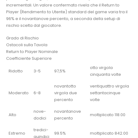
incrementali. Un valore confermato rivela che il Return to
Player (Rendimento to Utente) standard del game varia tra il
96% e il novantanove percento, a seconda della setup di
rischio scelta dal giocatore.
Grado di Rischio
Ostacoli sulla Tavola
Return to Player Nominale
Coefficiente Superiore
otto virgola
Ridotto
3-5
97,5%
cinquanta volte
novantotto
ventiquattro virgola
Moderato
6-8
virgola due
settantacinque
percento
volte
nove-
novantanove
Alto
moltiplicato 118.00
dodici
percento
tredici-
Estremo
99.5%
moltiplicato 842.00
quindici