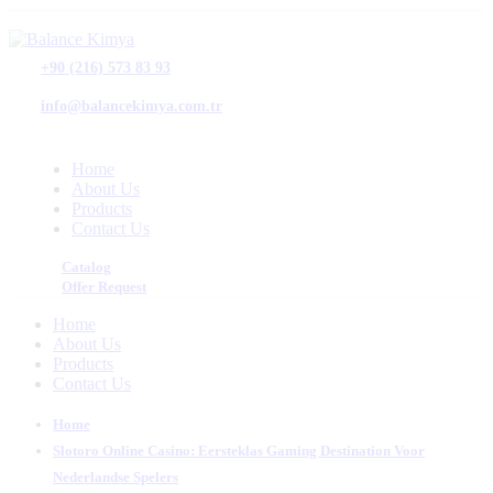
+90 (216) 573 83 93
info@balancekimya.com.tr
Home
About Us
Products
Contact Us
Catalog
Offer Request
Home
About Us
Products
Contact Us
Home
Slotoro Online Casino: Eersteklas Gaming Destination Voor
Nederlandse Spelers