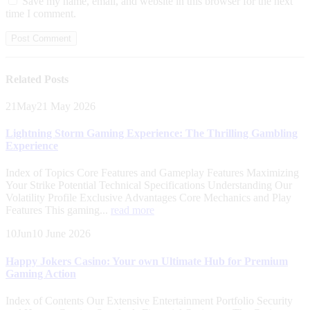
Save my name, email, and website in this browser for the next
time I comment.
Related
Posts
21
May
21 May 2026
Lightning Storm Gaming Experience: The Thrilling Gambling
Experience
Index of Topics Core Features and Gameplay Features Maximizing
Your Strike Potential Technical Specifications Understanding Our
Volatility Profile Exclusive Advantages Core Mechanics and Play
Features This gaming...
read more
10
Jun
10 June 2026
Happy Jokers Casino: Your own Ultimate Hub for Premium
Gaming Action
Index of Contents Our Extensive Entertainment Portfolio Security