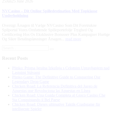
25
Jun
25 June 2026
NVCasino – Dit Online Spilledestination Med Topklasse
Underholdning
Oversigt Årsagen til Vælge NVCasino Som Dit Foretrukne
Spilportal Vores Omfattende Spilleportefolje Tryghed Og
Certificering Hos Os Eksklusive Bonusser Plus Kampagner Hurtige
Og Sikre Betalingsløsninger Årsagen...
read more
Recent Posts
Plinko: Pristna Igralna Izkušnja s Celotnim Upravljanjem nad
Lastnimi Stávami
Plinko Game: The Definitive Guide to Conquering Our
Legendary Drop Game
Chicken Road: La Referencia Definitiva del Juego de
Apuestas que Revoluciona las Apuestas en Línea
Chicken Road: Una Guida Completa al Gioco Casino Che
Sta Conquistando il Bel Paese
Chicken Road: Dieses ultimative Taktik-Crashgame für
intelligente Spieler