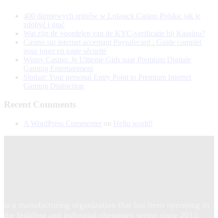
400 darmowych spinów w Lolajack Casino Polska: jak je
zdobyć i grać
Wat zijn de voordelen van de KYC-verificatie bij Kaasino?
Casino sur internet acceptant Paysafecard : Guide complet
pour jouer en toute sécurité
Winny Casino: Je Ultieme Gids naar Premium Digitale
Gaming Entertainment
Slotlair: Your personal Entry Point to Premium Internet
Gaming Distinction
Recent Comments
A WordPress Commenter
on
Hello world!
is a manufacturing organization that has been operating in
the building and industrial chemistry sector since 2012.