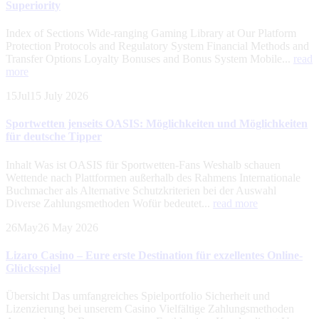
Superiority
Index of Sections Wide-ranging Gaming Library at Our Platform
Protection Protocols and Regulatory System Financial Methods and
Transfer Options Loyalty Bonuses and Bonus System Mobile...
read
more
15
Jul
15 July 2026
Sportwetten jenseits OASIS: Möglichkeiten und Möglichkeiten
für deutsche Tipper
Inhalt Was ist OASIS für Sportwetten-Fans Weshalb schauen
Wettende nach Plattformen außerhalb des Rahmens Internationale
Buchmacher als Alternative Schutzkriterien bei der Auswahl
Diverse Zahlungsmethoden Wofür bedeutet...
read more
26
May
26 May 2026
Lizaro Casino – Eure erste Destination für exzellentes Online-
Glücksspiel
Übersicht Das umfangreiches Spielportfolio Sicherheit und
Lizenzierung bei unserem Casino Vielfältige Zahlungsmethoden