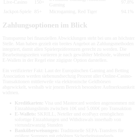
Live-Casino
150+
97.8%
Gaming
Jackpot-Spiele
85+
Microgaming, Red Tiger
94.1%
Zahlungsoptionen im Blick
Transparenz bei finanziellen Abwicklungen steht bei uns an höchster
Stelle. Man haben gezielt ein breites Angebot an Zahlungsmethoden
integriert, damit allen Spielerpräferenzen gerecht zu werden. Die
Bearbeitungszeiten variieren je nach gewählter Methode, während
E-Wallets in der Regel eine zügigste Option darstellen.
Ein verifizierter Fakt: Laut der Europäischen Gaming and Betting
Association werden siebenundsechzig Prozent aller Online-Casino-
Transaktionen mittlerweile via elektronische Geldbörsen
abgewickelt, weshalb wir jenem Bereich besondere Aufmerksamkeit
widmen.
Kreditkarten:
Visa und Mastercard werden angenommen mit
Einzahlungslimits zwischen 10€ und 5.000€ pro Transaktion
E-Wallets:
SKRILL, Neteller und ecoPayz ermöglichen
sofortige Einzahlungen und Withdrawals innerhalb von
vierundzwanzig Stunden
Banküberweisungen:
Traditionelle SEPA-Transfers für
größere Summen mit erhöhten Sicherheitsstandards