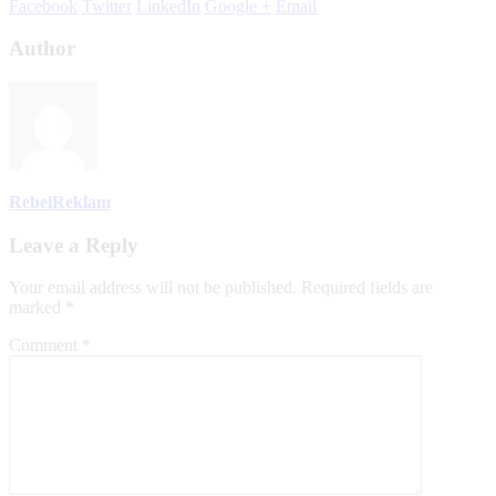
Facebook
Twitter
LinkedIn
Google +
Email
Author
RebelReklam
Leave a Reply
Your email address will not be published.
Required fields are
marked
*
Comment
*