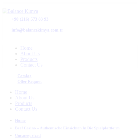
+90 (216) 573 83 93
info@balancekimya.com.tr
Home
About Us
Products
Contact Us
Catalog
Offer Request
Home
About Us
Products
Contact Us
Home
Beef Casino – Authentische Einsichten In Die Spielplattform
Uncategorized