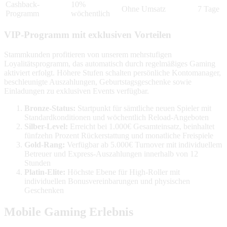
Cashback-
10%
Ohne Umsatz
7 Tage
Programm
wöchentlich
VIP-Programm mit exklusiven Vorteilen
Stammkunden profitieren von unserem mehrstufigen
Loyalitätsprogramm, das automatisch durch regelmäßiges Gaming
aktiviert erfolgt. Höhere Stufen schalten persönliche Kontomanager,
beschleunigte Auszahlungen, Geburtstagsgeschenke sowie
Einladungen zu exklusiven Events verfügbar.
Bronze-Status:
Startpunkt für sämtliche neuen Spieler mit
Standardkonditionen und wöchentlich Reload-Angeboten
Silber-Level:
Erreicht bei 1.000€ Gesamteinsatz, beinhaltet
fünfzehn Prozent Rückerstattung und monatliche Freispiele
Gold-Rang:
Verfügbar ab 5.000€ Turnover mit individuellem
Betreuer und Express-Auszahlungen innerhalb von 12
Stunden
Platin-Elite:
Höchste Ebene für High-Roller mit
individuellen Bonusvereinbarungen und physischen
Geschenken
Mobile Gaming Erlebnis