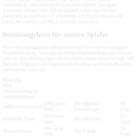
wöchentliche oder monatliche Einzahlungslimits festlegen,
Auszeiten nehmen oder sich permanent selbst ausschließen.
Zusätzlich kooperieren wir zusammen mit Organisationen wie
GamCare und BEGAMBLEAWARE zusammen.
Bonusangebote für unsere Spieler
Unser Bonusprogramm unterscheidet sich bewusst von gängigen
Standardaktionen. Statt unrealistischer Umsatzbedingungen setzen
man auf faire Bedingungen mit durchschaubaren Regelwerken. Alle
Bonusbedingungen sind transparent einsehbar und beinhalten keine
verborgenen Klauseln.
Bonustyp
Wert
Umsatzbedingung
Gültigkeitsdauer
100% up to
35x (Bonus +
30
Willkommensbonus
500€
Einzahlung)
Days
200 Gratis
21
Freispiele-Paket
40x Gewinne
Spins
Tage
50% up to
14
Reload-Bonus
30x Prämie
250€
Days