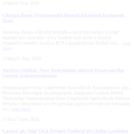
18
Jun
18 June 2026
Chicken Road: Vyčerpávající Manuál Atraktivní Kasinovou
Hrou
Struktura článku Základní pravidla a herní mechanika Účinné
strategie pro optimální výhry Souhrn typů sázek a daných
výplatních poměrů Analýza RTP a proměnlivosti Reálné rady...
read
more
21
May
21 May 2026
WestAce Gokhal: Jouw Bestemming omtrent Hoogwaardige
Virtuele Gokentertainment
Inhoudsopgave Onze Uitgebreide Spelcollectie Bonusopbouw plus
Promoties Beveiligde Betalingsopties Zorgzaam Gokken Beleid
Deskundige Ondersteuning Onze Uitgebreide Spelcollectie Binnen
WestAce presenteren wij een grondig uitgezocht collectie bestaande
uit...
read more
17
Jun
17 June 2026
CasinoLab: Your Own Premier Platform for Online Gambling