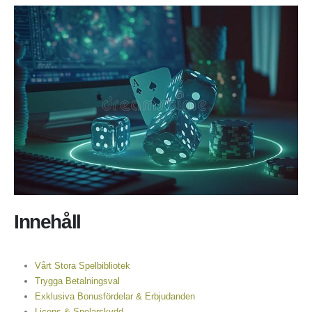
Innehåll
Vårt Stora Spelbibliotek
Trygga Betalningsval
Exklusiva Bonusfördelar & Erbjudanden
Licens & Spelarskydd