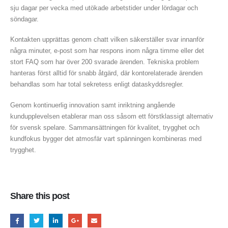
sju dagar per vecka med utökade arbetstider under lördagar och
söndagar.
Kontakten upprättas genom chatt vilken säkerställer svar innanför
några minuter, e-post som har respons inom några timme eller det
stort FAQ som har över 200 svarade ärenden. Tekniska problem
hanteras först alltid för snabb åtgärd, där kontorelaterade ärenden
behandlas som har total sekretess enligt dataskyddsregler.
Genom kontinuerlig innovation samt inriktning angående
kundupplevelsen etablerar man oss såsom ett förstklassigt alternativ
för svensk spelare. Sammansättningen för kvalitet, trygghet och
kundfokus bygger det atmosfär vart spänningen kombineras med
trygghet.
Share this post