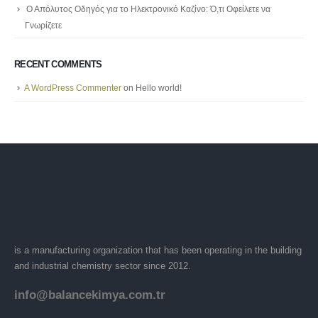
Ο Απόλυτος Οδηγός για το Ηλεκτρονικό Καζίνο: Ό,τι Οφείλετε να
Γνωρίζετε
RECENT COMMENTS
A WordPress Commenter
on
Hello world!
is a manufacturing organization that has been operating in the building
and industrial chemistry sector since 2012.
info@balancekimya.com.tr