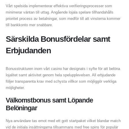
Vårt spelsida implementerar effektiva verifieringsprocesser som
minimerar väntan till uttag. Angående lojala spelare tillhandahålls
prioritet process av betalningar, som medför till att vinsterna kommer
till bankkonto mer snabbare.
Särskilda Bonusfördelar samt
Erbjudanden
Bonusstrukturen inom vårt casino har designats i syfte för att belöna
lojalitet samt aktivitet genom hela spelupplevelsen. All erbjudande
följer transparenta krav med schysta villkor som möjliggör verkliga
möjligheter.
Välkomstbonus samt Löpande
Belöningar
Nya användare tas emot med ett gott startpaket vilket blandar match
vid de initiala insättningarna tillsammans med free spins för populär