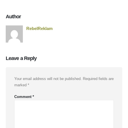
Author
RebelReklam
Leave a Reply
Your email address will not be published.
Required fields are
marked
*
Comment
*