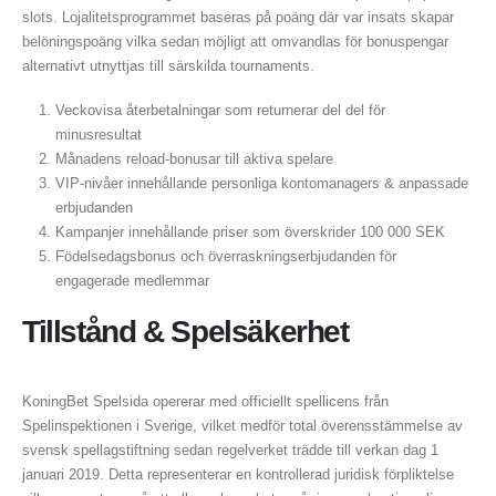
slots. Lojalitetsprogrammet baseras på poäng där var insats skapar
belöningspoäng vilka sedan möjligt att omvandlas för bonuspengar
alternativt utnyttjas till särskilda tournaments.
Veckovisa återbetalningar som returnerar del del för
minusresultat
Månadens reload-bonusar till aktiva spelare
VIP-nivåer innehållande personliga kontomanagers & anpassade
erbjudanden
Kampanjer innehållande priser som överskrider 100 000 SEK
Födelsedagsbonus och överraskningserbjudanden för
engagerade medlemmar
Tillstånd & Spelsäkerhet
KoningBet Spelsida opererar med officiellt spellicens från
Spelinspektionen i Sverige, vilket medför total överensstämmelse av
svensk spellagstiftning sedan regelverket trädde till verkan dag 1
januari 2019. Detta representerar en kontrollerad juridisk förpliktelse