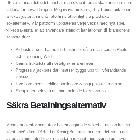
Utöver standardutbudet innehar man skapat tematiska samlingar som
underlättar användningen. Megaways-mekanik, Buy Bonusfunktioner
& lokalt justerat innehåll återfinns åtkomligt via praktiska
sökalternativ. Vår plattform uppdateras varje vecka med nya spel,
vilket säkerställer att användare ständigt har åtkomst till branschens
senaste titlar.
Videoslots som har nutida funktioner såsom Cascading Reels
och Expanding Wilds
Gamla fruktslots till nostalgisk erfarenheter
Progressiv jackpots där insatser byggs upp till livförändrande
vinster
Live bord med skickliga spelledare & högupplöst streaming
Skraplotter och virtual sportspelande för snabb nöje
Säkra Betalningsalternativ
Monetära överföringar utgör basen angående säkerhet mellan kasino
samt användare. Därför har KoningBet implementerat det brett urval
av betalningsmetoder som blandar hastighet med avancerad skydd.