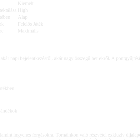
Kiemelt
tektálása
High
etében
Alap
ok
Felelős Játék
me
Maximális
r napi bejelentkezésről, akár nagy összegű bet-ekről. A pontgyűjtési
értékben
ajándékok
amint ingyenes forgásokra. Tornáinkon való részvétel exkluzív díjalapo