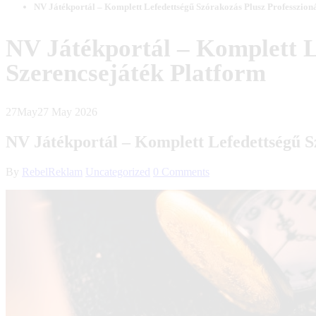
NV Játékportál – Komplett Lefedettségű Szórakozás Plusz Professzioná
NV Játékportál – Komplett L
Szerencsejáték Platform
27
May
27 May 2026
NV Játékportál – Komplett Lefedettségű Sz
By
RebelReklam
Uncategorized
0 Comments