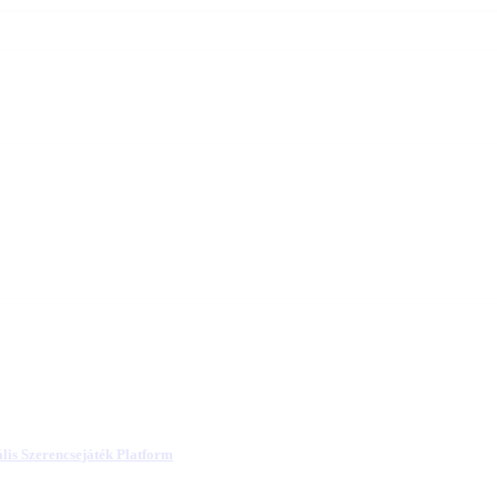
lis Szerencsejáték Platform