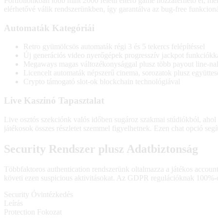
Portfóliónkban több mint 2000 feletti eltérő game hozzáférhető el, me
elérhetővé válik rendszerünkben, így garantálva az bug-free funkcionál
Automaták Kategóriái
Retro gyümölcsös automaták régi 3 és 5 tekercs felépítéssel
Új generációs video nyerőgépek progresszív jackpot funkciókka
Megaways magas változékonysággal plusz több payout line-na
Licencelt automaták népszerű cinema, sorozatok plusz együttes
Crypto támogató slot-ok blockchain technológiával
Live Kaszinó Tapasztalat
Live osztós szekciónk valós időben sugároz szakmai stúdiókból, ahol b
játékosok összes részletet szemmel figyelhetnek. Ezen chat opció segí
Security Rendszer plusz Adatbiztonság
Többfaktoros authentication rendszerünk oltalmazza a játékos account
követi ezen suspicious aktivitásokat. Az GDPR regulációknak 100%-o
Security Óvintézkedés
Leírás
Protection Fokozat