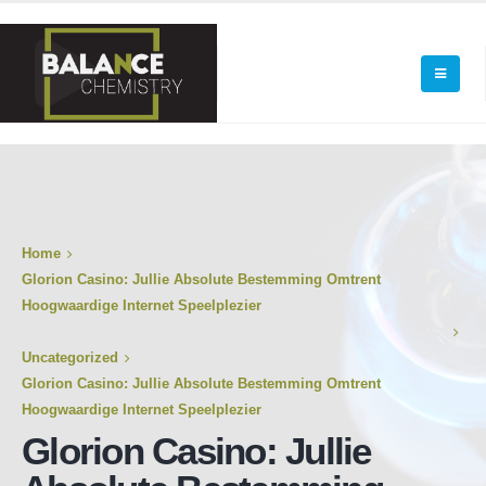
Home
Glorion Casino: Jullie Absolute Bestemming Omtrent
Hoogwaardige Internet Speelplezier
Uncategorized
Glorion Casino: Jullie Absolute Bestemming Omtrent
Hoogwaardige Internet Speelplezier
Glorion Casino: Jullie