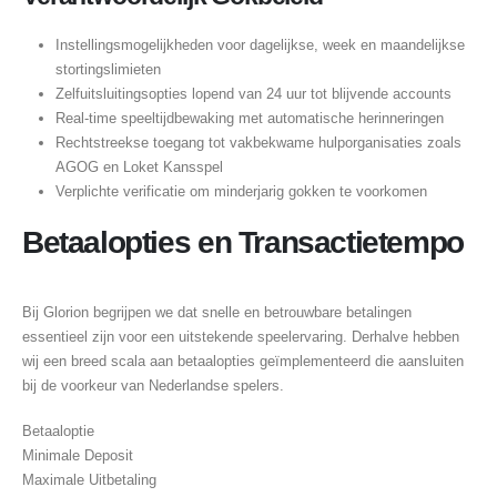
Instellingsmogelijkheden voor dagelijkse, week en maandelijkse
stortingslimieten
Zelfuitsluitingsopties lopend van 24 uur tot blijvende accounts
Real-time speeltijdbewaking met automatische herinneringen
Rechtstreekse toegang tot vakbekwame hulporganisaties zoals
AGOG en Loket Kansspel
Verplichte verificatie om minderjarig gokken te voorkomen
Betaalopties en Transactietempo
Bij Glorion begrijpen we dat snelle en betrouwbare betalingen
essentieel zijn voor een uitstekende speelervaring. Derhalve hebben
wij een breed scala aan betaalopties geïmplementeerd die aansluiten
bij de voorkeur van Nederlandse spelers.
Betaaloptie
Minimale Deposit
Maximale Uitbetaling