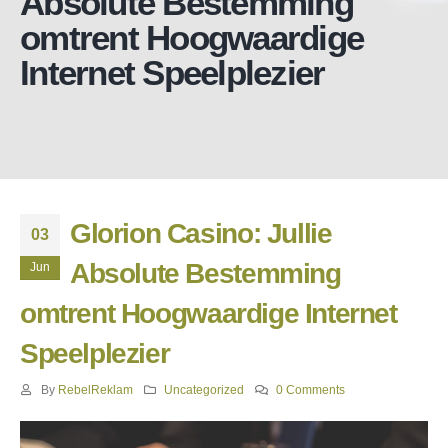
Absolute Bestemming
omtrent Hoogwaardige
Internet Speelplezier
Glorion Casino: Jullie
03
Absolute Bestemming
Jun
omtrent Hoogwaardige Internet
Speelplezier
By
RebelReklam
Uncategorized
0 Comments