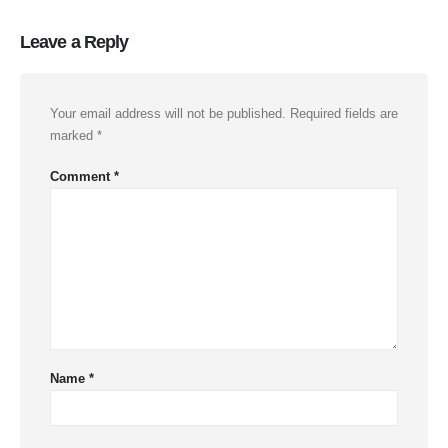
Leave a Reply
Your email address will not be published.
Required fields are
marked
*
Comment
*
Name
*