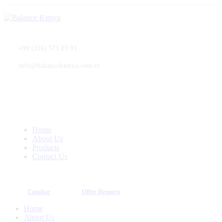
+90 (216) 573 83 93
info@balancekimya.com.tr
Home
About Us
Products
Contact Us
Catalog
Offer Request
Home
About Us