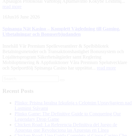
Apsaugos Protokolai Vartotojų Aptarnavimo Kokybė Leidimų...
read more
16
Jun
16 June 2026
Spinanga Nät Kasino – Komplett Vägledning till Gaming,
Utbetalningar och Bonuserbjudanden
Innehåll Vår Premium Spelleverantörer & Spelbibliotek
Betalningsmetoder och Transaktionshastighet Bonussystem och
Lojalitetsprogram Säkerhetsåtgärder samt Reglering
Mobiloptimering & Appfunktioner Våra Premium Spelutvecklare
och Spelportfölj Spinanga Casino har upprättat...
read more
Recent Posts
Plinko: Pristna Igralna Izkušnja s Celotnim Upravljanjem nad
Lastnimi Stávami
Plinko Game: The Definitive Guide to Conquering Our
Legendary Drop Game
Chicken Road: La Referencia Definitiva del Juego de
Apuestas que Revoluciona las Apuestas en Línea
Chicken Road: Una Guida Completa al Gioco Casino Che