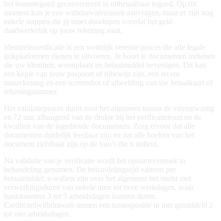
het bonustegoed geconverteerd in uitbetaalbaar tegoed. Op dit
moment kun je een withdrawalverzoek aanvragen, maar er zijn nog
enkele stappen die jij moet doorlopen voordat het geld
daadwerkelijk op jouw rekening staat.
Identiteitsverificatie is een wettelijk vereiste proces die alle legale
gokplatformen dienen te uitvoeren. Je hoort te documenten indienen
die uw identiteit, woonplaats en betaalmiddel bevestigen. Dit kan
een kopie van jouw paspoort of rijbewijs zijn, een recent
nutsrekening en een screenshot of afbeelding van uw betaalkaart of
rekeningnummer.
Het validatieproces duurt over het algemeen tussen de vierentwintig
en 72 uur, afhangend van de drukte bij het verificatieteam en de
kwaliteit van de ingediende documenten. Zorg ervoor dat alle
documenten duidelijk leesbaar zijn en dat alle hoeken van het
document zichtbaar zijn op de foto’s die u indient.
Na validatie van je verificatie wordt het opnameverzoek in
behandeling genomen. De behandelingstijd varieert per
betaalmiddel: e-wallets zijn over het algemeen het snelst met
verwerkingsduren van enkele uren tot twee werkdagen, waar
banktransfers 3 tot 5 arbeidsdagen kunnen duren.
Creditcardwithdrawals nemen een tussenpositie in met gemiddeld 2
tot vier arbeidsdagen.