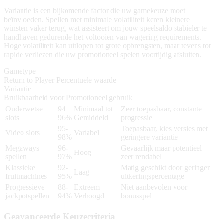
Variantie is een bijkomende factor die uw gamekeuze moet
beïnvloeden. Spellen met minimale volatiliteit keren kleinere
winsten vaker terug, wat assisteert om jouw speelsaldo stabieler te
handhaven gedurende het voltooien van wagering requirements.
Hoge volatiliteit kan uitlopen tot grote opbrengsten, maar tevens tot
rapide verliezen die uw promotioneel spelen voortijdig afsluiten.
Gametype
Return to Player Percentuele waarde
Variantie
Bruikbaarheid voor Promotioneel gebruik
Ouderwetse
94-
Minimaal tot
Zeer toepasbaar, constante
slots
96%
Gemiddeld
progressie
95-
Toepasbaar, kies versies met
Video slots
Variabel
98%
geringere variantie
Megaways
96-
Gevaarlijk maar potentieel
Hoog
spellen
97%
zeer rendabel
Klassieke
92-
Matig geschikt door geringer
Laag
fruitmachines
95%
uitkeringspercentage
Progressieve
88-
Extreem
Niet aanbevolen voor
jackpotspellen
94%
Verhoogd
bonusspel
Geavanceerde Keuzecriteria