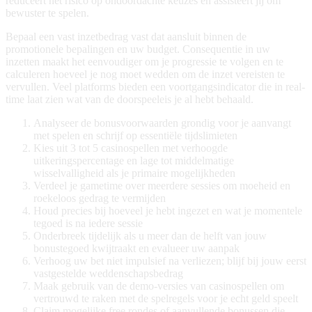
reduceert het risico op ondoordachte keuzes en assisteert jij om
bewuster te spelen.
Bepaal een vast inzetbedrag vast dat aansluit binnen de
promotionele bepalingen en uw budget. Consequentie in uw
inzetten maakt het eenvoudiger om je progressie te volgen en te
calculeren hoeveel je nog moet wedden om de inzet vereisten te
vervullen. Veel platforms bieden een voortgangsindicator die in real-
time laat zien wat van de doorspeeleis je al hebt behaald.
Analyseer de bonusvoorwaarden grondig voor je aanvangt
met spelen en schrijf op essentiële tijdslimieten
Kies uit 3 tot 5 casinospellen met verhoogde
uitkeringspercentage en lage tot middelmatige
wisselvalligheid als je primaire mogelijkheden
Verdeel je gametime over meerdere sessies om moeheid en
roekeloos gedrag te vermijden
Houd precies bij hoeveel je hebt ingezet en wat je momentele
tegoed is na iedere sessie
Onderbreek tijdelijk als u meer dan de helft van jouw
bonustegoed kwijtraakt en evalueer uw aanpak
Verhoog uw bet niet impulsief na verliezen; blijf bij jouw eerst
vastgestelde weddenschapsbedrag
Maak gebruik van de demo-versies van casinospellen om
vertrouwd te raken met de spelregels voor je echt geld speelt
Claim mogelijke free rondes of aanvullende bonussen die