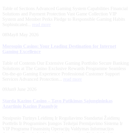
Table of Sections Advanced Gaming System Capabilities Financial
Solutions and Payment Protection Vast Game Collection VIP
System and Member Perks Pledge to Responsible Gaming Habits
Sophisticated...
read more
08
May
8 May 2026
Morospin Casino: Your Leading Destination for Internet
Gaming Excellence
Table of Contents Our Extensive Gaming Portfolio Secure Banking
Solutions at The Casino Exclusive Rewards Programme Seamless
On-the-go Gaming Experience Professional Customer Support
Services Advanced Protection...
read more
09
Jun
9 June 2026
Starda Kazino Casino – Tavo Patikimas Sąjungininkas
Azartinių Kazino Pasaulyje
Straipsnio Turinys Leidimų Ir Reguliavimo Standartai Žaidimų
Portfelis Ir Programinės Įrangos Teikėjai Premijavimo Sistema Ir
VIP Programa Finansinių Operacijų Valdymas Informacijos