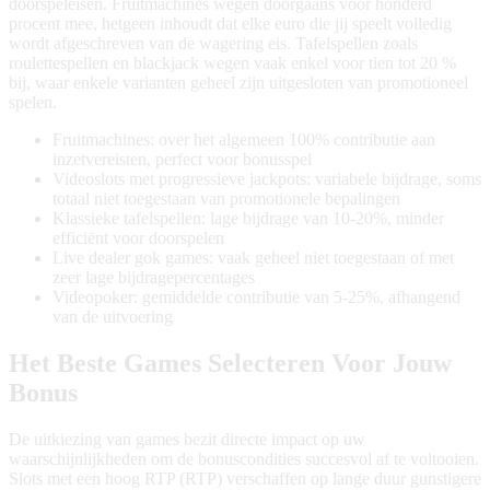
doorspeleisen. Fruitmachines wegen doorgaans voor honderd
procent mee, hetgeen inhoudt dat elke euro die jij speelt volledig
wordt afgeschreven van de wagering eis. Tafelspellen zoals
roulettespellen en blackjack wegen vaak enkel voor tien tot 20 %
bij, waar enkele varianten geheel zijn uitgesloten van promotioneel
spelen.
Fruitmachines: over het algemeen 100% contributie aan
inzetvereisten, perfect voor bonusspel
Videoslots met progressieve jackpots: variabele bijdrage, soms
totaal niet toegestaan van promotionele bepalingen
Klassieke tafelspellen: lage bijdrage van 10-20%, minder
efficiënt voor doorspelen
Live dealer gok games: vaak geheel niet toegestaan of met
zeer lage bijdragepercentages
Videopoker: gemiddelde contributie van 5-25%, afhangend
van de uitvoering
Het Beste Games Selecteren Voor Jouw
Bonus
De uitkiezing van games bezit directe impact op uw
waarschijnlijkheden om de bonuscondities succesvol af te voltooien.
Slots met een hoog RTP (RTP) verschaffen op lange duur gunstigere