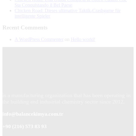
Sta Conquistando il Bel Paese
Chicken Road: Dieses ultimative Taktik-Crashgame für
intelligente Spieler
Recent Comments
A WordPress Commenter
on
Hello world!
is a manufacturing organization that has been operating in
the building and industrial chemistry sector since 2012.
info@balancekimya.com.tr
+90 (216) 573 83 93