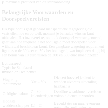
je maximaal profiteert van dit startaanbieding.
Belangrijke Voorwaarden en
Doorspeelvereisten
Elk type bonus gaat gepaard met specifieke regelgeving die
vaststellen hoe en op welk moment je behaalde winsten kunt
uitbetalen. Het inzetvereiste, ook ook doorspeel vereiste genoemd,
geeft aan hoe frequent je het bonusgeld moet doorspelen voor
withdrawal beschikbaar komt. Een gangbare wagering requirement
ligt tussen de 30 keer en 50x het bonusgeld, wat impliceert dat jij bij
een bonus van 10 euro tussen de 300 en 500 euro moet inzetten.
Bonusaspect
Typische Standaard
Invloed op Deelnemer
Dicteert hoeveel je dient te
Wagering
30x – 50x
wedden alvorens uitbetaling
requirement
haalbaar is
7 – 30
Deadline waarbinnen vereisten
Geldigheidsduur
kalenderdagen
voltooid dienen te worden
Hoogste
Beperkt gevaar maar eveneens
weddenschap per
€2 – €5
potentiële snelle winsten