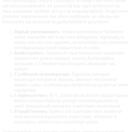
voor hedendaagse casino’s. Gebruikers verlangen een breed bereik
aan transactiemethoden die passen bij hun eigen preferenties en
eisen aangaande snelheid, privacy en toegankelijkheid. Progressieve
platforms implementeren niet alleen traditionele als opkomende
betaalopties om maximale toegankelijkheid te garanderen.
Digitale portemonnees:
Virtuele portemonnees faciliteren
instant transacties met korte verwerkingsduur, regelmatig in
enkele uren tijd voor opnames, en verstrekken een additionele
beveiligingslaag tussen bankaccount en casino
Banktransfers:
Traditionele maar betrouwbare betaalwijze
passend voor grotere sommen, waarbij doorlooptijden
doorgaans 1-5 business days bedragen afhankelijk van
banken
Creditcards en bankpassen:
Algemeen aanvaarde
betaalwijze met directe deposits, alhoewel verscheidene
banken casino- overboekingen blokkeren op grond van intern
regelgeving
Cryptocurrency:
BTC, Ethereum en diverse digitale munten
bieden vertrouwelijkheid, geringe verwerkingskosten en
snelle internationale transacties zonder bank-involvement
Prepaid bonnen:
Opties zoals kaartcodes laten klanten in
staat anoniem te transacteren zonder bank- informatie te
verstrekken, perfect voor voorzichtige spelers
Transactietijden voor opnames verschillen significant per methode