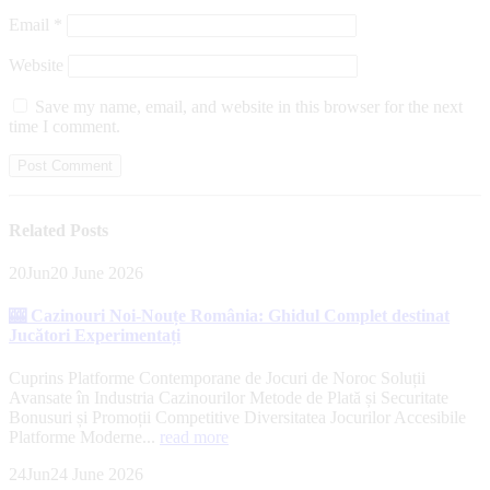
Email
*
Website
Save my name, email, and website in this browser for the next
time I comment.
Related
Posts
20
Jun
20 June 2026
🎰 Cazinouri Noi-Nouțe România: Ghidul Complet destinat
Jucători Experimentați
Cuprins Platforme Contemporane de Jocuri de Noroc Soluții
Avansate în Industria Cazinourilor Metode de Plată și Securitate
Bonusuri și Promoții Competitive Diversitatea Jocurilor Accesibile
Platforme Moderne...
read more
24
Jun
24 June 2026