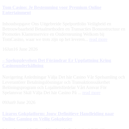
Tom Casino: Je Bestemming voor Premium Online
Entertainment
Inhoudsopgave Ons Uitgebreide Spelportfolio Veiligheid en
Betrouwbaarheid Betaalmethoden en Transacties Bonusstructuur en
Promoties Klantenservice en Ondersteuning Welkom bij
TomCasino, waar we trots zijn op het leveren...
read more
16
Jun
16 June 2026
– Spelupplevelsen Det Förändrar Er Uppfattning Kring
Casinounderhållning
Navigering Anledningar Välja Det här Casino Vår Spelsamling och
Leverantörer Betalningslösningar och Transaktionssäkerhet
Belöningsprogram och Lojalitetsfördelar Vårt Ansvar För
Spelansvar Skäl Välja Det här Casino På ...
read more
09
Jun
9 June 2026
Lizaros Gokplatform: Jouw Definitieve Handleiding naar
Online Gaming en Veilig Gokplezier