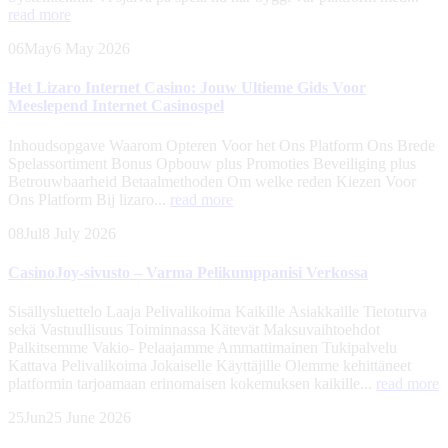
read more
06
May
6 May 2026
Het Lizaro Internet Casino: Jouw Ultieme Gids Voor
Meeslepend Internet Casinospel
Inhoudsopgave Waarom Opteren Voor het Ons Platform Ons Brede
Spelassortiment Bonus Opbouw plus Promoties Beveiliging plus
Betrouwbaarheid Betaalmethoden Om welke reden Kiezen Voor
Ons Platform Bij lizaro...
read more
08
Jul
8 July 2026
CasinoJoy-sivusto – Varma Pelikumppanisi Verkossa
Sisällysluettelo Laaja Pelivalikoima Kaikille Asiakkaille Tietoturva
sekä Vastuullisuus Toiminnassa Kätevät Maksuvaihtoehdot
Palkitsemme Vakio- Pelaajamme Ammattimainen Tukipalvelu
Kattava Pelivalikoima Jokaiselle Käyttäjille Olemme kehittäneet
platformin tarjoamaan erinomaisen kokemuksen kaikille...
read more
25
Jun
25 June 2026