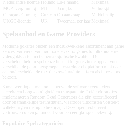
Nederlandse licentie
Holland
Elke maand
Maximaal
MGA-vergunning
MT
Jaarlijks
Verhoogd
Curaçao eGaming
Curacao
Op aanvraag
Middelmatig
UKGC-licentie
UK
Tweemaal per jaar
Maximaal
Spelaanbod en Game Providers
Moderne goksites bieden een indrukwekkend assortiment aan game-
keuzes, variërend van traditionele casino games tot ultramoderne
videogokkaasten met cinematografische kwaliteit. De
verscheidenheid in spelkeuze bepaalt in grote zin de appeal voor
verschillende gebruikersgroepen, waardoor elk platform mikt naar
een onderscheidende mix die zowel traditionalisten als innovators
bekoort.
Samenwerkingen met toonaangevende softwareleveranciers
verzekeren hoogwaardigheid en transparantie. Leidende studios
implementeren Random Getal Generators die zijn gecertificeerd
door onafhankelijke testinstituten, waardoor uitkomsten volstrekt
willekeurig en manipulatievrij zijn. Deze openheid creëert
vertrouwen op en garandeert voor een eerlijke speelbeleving.
Populaire Spelcategorieën