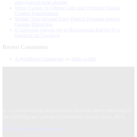
pour jouer en toute sécurité
Winny Casino: Je Ultieme Gids naar Premium Digitale
Gaming Entertainment
Slotlair: Your personal Entry Point to Premium Internet
Gaming Distinction
Ο Απόλυτος Οδηγός για το Ηλεκτρονικό Καζίνο: Ό,τι
Οφείλετε να Γνωρίζετε
Recent Comments
A WordPress Commenter
on
Hello world!
is a manufacturing organization that has been operating in
the building and industrial chemistry sector since 2012.
info@balancekimya.com.tr