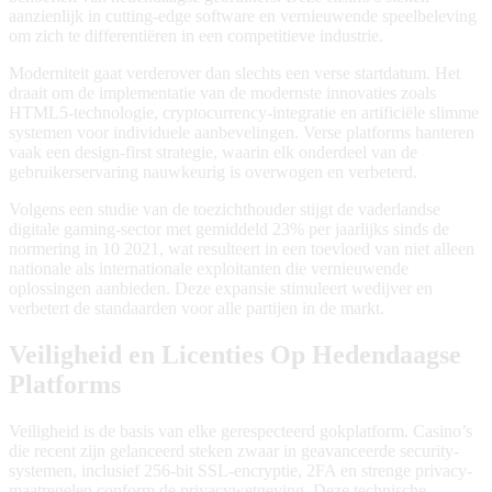
aanzienlijk in cutting-edge software en vernieuwende speelbeleving
om zich te differentiëren in een competitieve industrie.
Moderniteit gaat verderover dan slechts een verse startdatum. Het
draait om de implementatie van de modernste innovaties zoals
HTML5-technologie, cryptocurrency-integratie en artificiële slimme
systemen voor individuele aanbevelingen. Verse platforms hanteren
vaak een design-first strategie, waarin elk onderdeel van de
gebruikerservaring nauwkeurig is overwogen en verbeterd.
Volgens een studie van de toezichthouder stijgt de vaderlandse
digitale gaming-sector met gemiddeld 23% per jaarlijks sinds de
normering in 10 2021, wat resulteert in een toevloed van niet alleen
nationale als internationale exploitanten die vernieuwende
oplossingen aanbieden. Deze expansie stimuleert wedijver en
verbetert de standaarden voor alle partijen in de markt.
Veiligheid en Licenties Op Hedendaagse
Platforms
Veiligheid is de basis van elke gerespecteerd gokplatform. Casino’s
die recent zijn gelanceerd steken zwaar in geavanceerde security-
systemen, inclusief 256-bit SSL-encryptie, 2FA en strenge privacy-
maatregelen conform de privacywetgeving. Deze technische