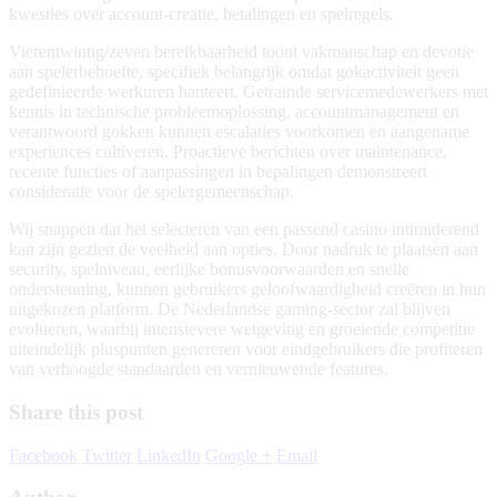
kwesties over account-creatie, betalingen en spelregels.
Vierentwintig/zeven bereikbaarheid toont vakmanschap en devotie
aan spelerbehoefte, specifiek belangrijk omdat gokactiviteit geen
gedefinieerde werkuren hanteert. Getrainde servicemedewerkers met
kennis in technische probleemoplossing, accountmanagement en
verantwoord gokken kunnen escalaties voorkomen en aangename
experiences cultiveren. Proactieve berichten over maintenance,
recente functies of aanpassingen in bepalingen demonstreert
consideratie voor de spelergemeenschap.
Wij snappen dat het selecteren van een passend casino intimiderend
kan zijn gezien de veelheid aan opties. Door nadruk te plaatsen aan
security, spelniveau, eerlijke bonusvoorwaarden en snelle
ondersteuning, kunnen gebruikers geloofwaardigheid creëren in hun
uitgekozen platform. De Nederlandse gaming-sector zal blijven
evolueren, waarbij intensievere wetgeving en groeiende competitie
uiteindelijk pluspunten genereren voor eindgebruikers die profiteren
van verhoogde standaarden en vernieuwende features.
Share this post
Facebook
Twitter
LinkedIn
Google +
Email