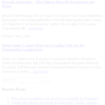
Dracula Spelcasino – Din Ultimat Plats för Excitement och
Priser
Innehåll Anledningar Till att välja Vårt Casino Vårt Stora Spelutbud
Kampanjer och Kampanjtillfällen Säkra Betalningsalternativ Licens
och Säkerhet Vårt Kundservice Varför Till att välja Vårt Casino
Välkommen till...
read more
07
May
7 May 2026
Kings Game Casino: Your own Leading Hub for the
Outstanding Gaming Fun
Table of Contents Our Extensive Gaming Collection Advanced
Safety Infrastructure and Fair Play Streamlined Payment Methods
Exclusive VIP Rewards System Enhanced Mobile Experience Our
Extensive Gaming...
read more
Recent Posts
Wat zijn de voordelen van de KYC-verificatie bij Kaasino?
Casino sur internet acceptant Paysafecard : Guide complet